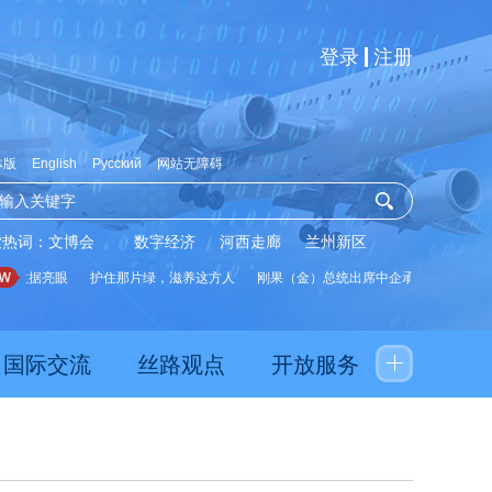
登录
注册
体版
English
Русский
网站无障碍
索热词：
文博会
数字经济
河西走廊
兰州新区
数据亮眼
护住那片绿，滋养这方人
刚果（金）总统出席中企承建水厂启用仪式
国际交流
丝路观点
开放服务