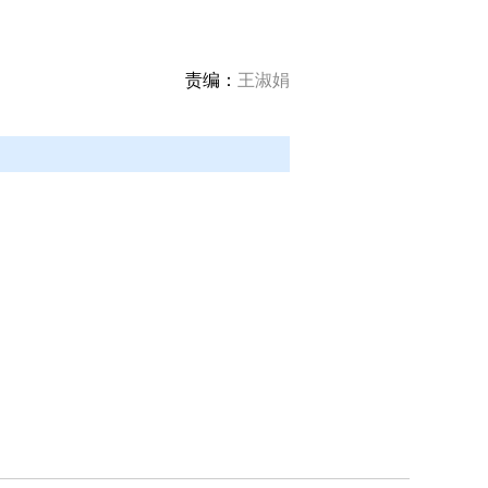
责编：
王淑娟