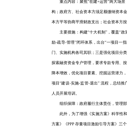
重点内容：
聚焦“在建+运营”两大场
构；政府方、社会资本方须足额缴纳资本金
本方平等协商平滑财政支出；社会资本方按
主要措施：
构建“十大机制”，覆盖“
励-疏导-管理”闭环体系，出台“一项目
门、实施机构各司其职；三是强化项目分类
探索融资资金专户管理，要求专款专用、按
降本增效，优化项目要素、挖掘运营潜力，
项目“建设-实施-监管-退出” 流程，
人员开展培训。
组织保障：
政府履行主体责任，管理部
此外，为了增强《实施方案》科学性和实
方案》《PPP 存量项目激励引导方案》三