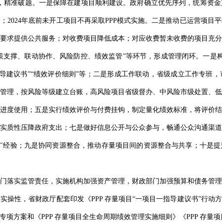
景，精准破题。一是保障在建项目顺利建设。政府确立优先序列，统筹资
；2024年底前未开工项目不再采取PPP模式实施。二是推动已运营项目
要求提供公共服务；对收费项目降低成本；对应收费暂未收费的项目充分
政策支撑、联动协作、风险防控、绩效监管”等环节，形成管理闭环。一是构
一指导建议书”“绩效评价细则”等；二是形成工作联动，省级成立工作专班
管理，按风险等级建立台账，高风险项目省级督办、中风险市级处置、低
进度使用；五是实行绩效评价与付费挂钩，制定量化绩效标准，将评价结
实质性压降政府支出；七是做好信息公开与公众参与，畅通公众沟通渠道
总结推广经验；九是协同资源整合，推动存量项目间的资源整合与共享；十是
门落实监管责任，实施机构加强资产管理，财政部门加强预算和债务管理
操性，省财政厅配套印发《PPP 存量项目“一项目一指导建议书”行动方
个专项方案和《PPP 存量项目全生命周期绩效管理实施细则》《PPP 存