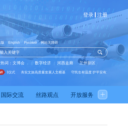
登录
注册
体版
English
Русский
网站无障碍
索热词：
文博会
数字经济
河西走廊
兰州新区
启用仪式
夯实文旅高质量发展人文根基
守民生有温度 护平安有力度
推动经
国际交流
丝路观点
开放服务