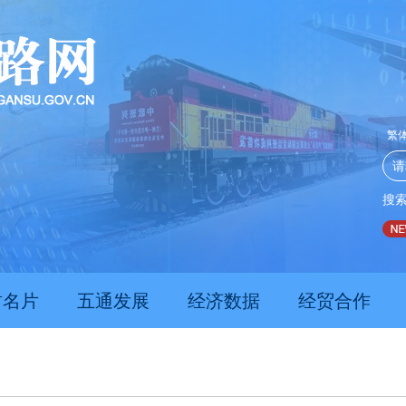
繁
搜
产力发展数据亮眼
护住那片绿，滋养这方人
刚果（金）总统出席中企承建水厂
肃名片
五通发展
经济数据
经贸合作