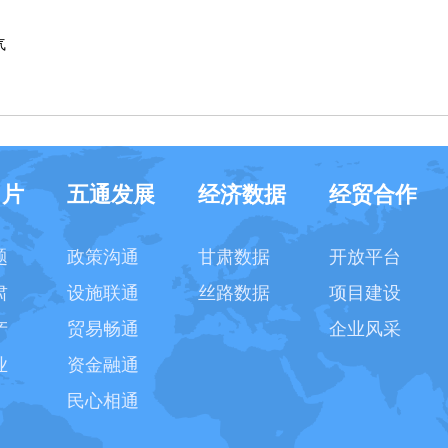
气
名片
五通发展
经济数据
经贸合作
题
政策沟通
甘肃数据
开放平台
肃
设施联通
丝路数据
项目建设
产
贸易畅通
企业风采
业
资金融通
民心相通