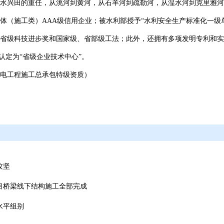
水兴田的重任，从洮河到黄河，从石羊河到疏勒河，从湟水河到克里雅河
体（施工类）AAA级信用企业；被水利部授予“水利安全生产标准化一级
省级科技进步奖和国家级、省部级工法；此外，还拥有多项发明专利和实
认定为“省级企业技术中心”。
电工程施工总承包特级资质）
攻坚
目桥梁线下结构施工全部完成
水平组别