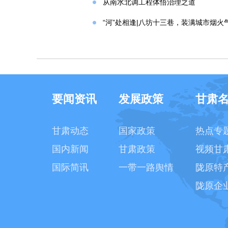
从南水北调工程体悟治理之道
“河”处相逢|八坊十三巷，装满城市烟火
要闻资讯
发展政策
甘肃
甘肃动态
国家政策
热点专
国内新闻
甘肃政策
视频甘
国际简讯
一带一路舆情
陇原特
陇原企