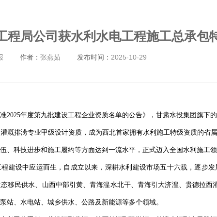
工程局公司获水利水电工程施工总承包
报
作者：
张燕茹
发布时间：
2025-10-29
准2025年度第九批建设工程企业资质名单的公告》，甘肃水投集团旗下
灌溉排涝专业甲级设计资质，成为西北首家拥有水利施工特级资质的省属
伍、科技进步和施工履约等方面达到一流水平，正式迈入全国水利施工领
电工程建设中应运而生，自成立以来，深耕水利建设市场五十六载，逐步
态移民供水、山西中部引黄、青海湟水北干、青海引大济湟、贵德拉西灌溉
泵站、水电站、城乡供水、公路及新能源等多个领域。