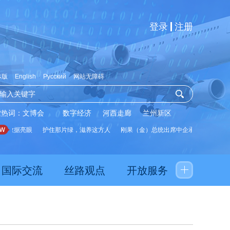
登录
注册
体版
English
Русский
网站无障碍
索热词：
文博会
数字经济
河西走廊
兰州新区
数据亮眼
护住那片绿，滋养这方人
刚果（金）总统出席中企承建水厂启用仪式
国际交流
丝路观点
开放服务