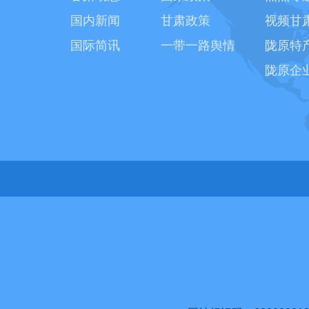
国内新闻
甘肃政策
视频甘
国际简讯
一带一路舆情
陇原特
陇原企