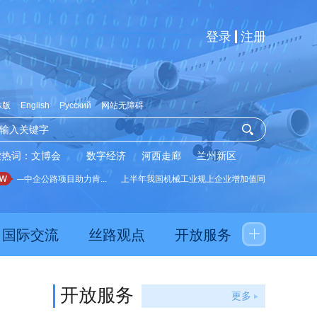
登录
注册
体版
English
Русский
网站无障碍
索热词：
文博会
数字经济
河西走廊
兰州新区
—中企公路项目助力肯...
上半年我国机械工业规上企业增加值同比...
新招募西
国际交流
丝路观点
开放服务
开放服务
更多