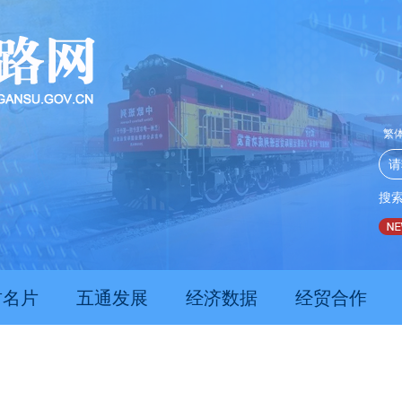
繁
搜
2026年“陇原环保世纪行”活动将于8月10...
向荒漠深处延伸—
肃名片
五通发展
经济数据
经贸合作