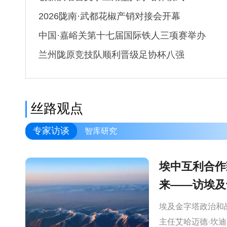
2026陇南·武都花椒产销对接会开幕
中国·嘉峪关第十七届国际铁人三项赛举办
兰州陇原竞技队顺利晋级足协杯八强
丝路观点
专家访谈
智库研究
埃中互利合作
来——访埃及
埃及金字塔政治和
主任艾哈迈德·坎