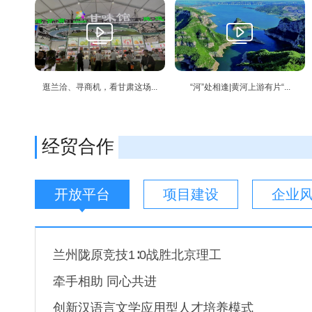
逛兰洽、寻商机，看甘肃这场...
“河”处相逢|黄河上游有片“...
经贸合作
开放平台
项目建设
企业
兰州陇原竞技1∶0战胜北京理工
牵手相助 同心共进
创新汉语言文学应用型人才培养模式