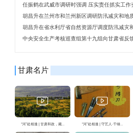
任振鹤在武威市调研时强调 压实责任抓实工作夯实
胡昌升在兰州市和兰州新区调研防汛减灾和地质灾
胡昌升在省水利厅省自然资源厅调度防汛减灾和地
中央安全生产考核巡查组第十九组向甘肃省反馈明
甘肃名片
“河”处相逢 | 甘肃和政，藏...
“河”处相逢 | 守艺人·千锤...