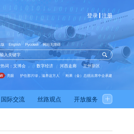
登录
注册
体版
English
Русский
网站无障碍
索热词：
文博会
数字经济
河西走廊
兰州新区
据亮眼
护住那片绿，滋养这方人
刚果（金）总统出席中企承建水厂启用仪式
国际交流
丝路观点
开放服务