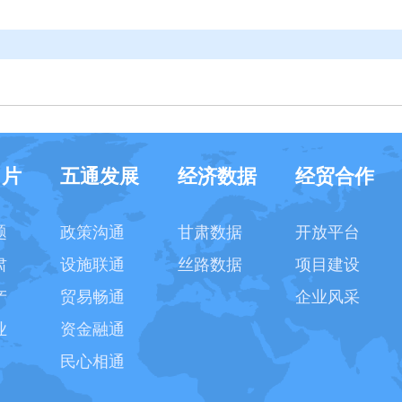
名片
五通发展
经济数据
经贸合作
题
政策沟通
甘肃数据
开放平台
肃
设施联通
丝路数据
项目建设
产
贸易畅通
企业风采
业
资金融通
民心相通