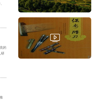
委、
统的
入研
推