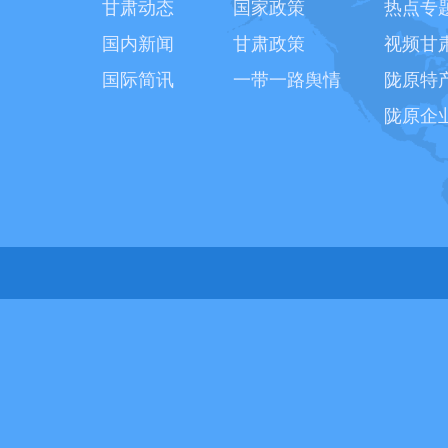
甘肃动态
国家政策
热点专
国内新闻
甘肃政策
视频甘
国际简讯
一带一路舆情
陇原特
陇原企