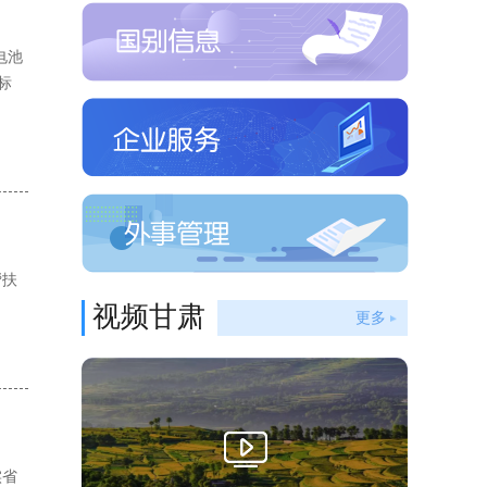
电池
标
帮扶
视频甘肃
更多
实省