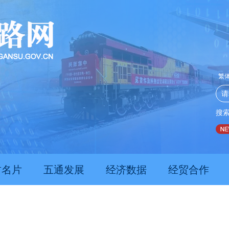
繁
搜
兰州陇原竞技1∶0战胜北京理工
中铁十一局承建一水资源配置
肃名片
五通发展
经济数据
经贸合作