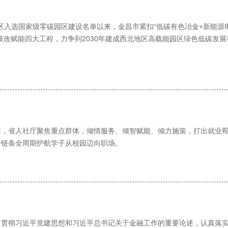
开区入选国家级零碳园区建设名单以来，金昌市紧扣“低碳有色冶金+新能源
技改赋能四大工程，力争到2030年建成西北地区高载能园区绿色低碳发展
来，省人社厅聚焦重点群体，倾情服务、倾智赋能、倾力施策，打出就业
全链条全周期护航学子从校园迈向职场。
习贯彻习近平党建思想和习近平总书记关于金融工作的重要论述，认真落