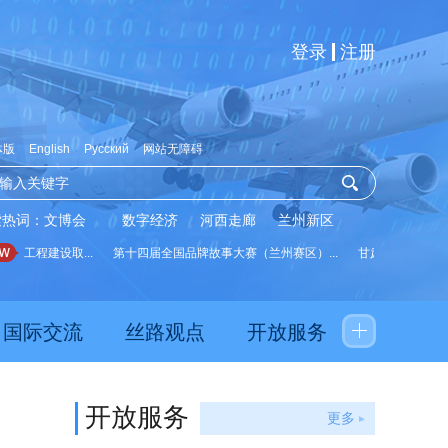
登录
注册
体版
English
Русский
网站无障碍
索热词：
文博会
数字经济
河西走廊
兰州新区
工程建设取...
第十四届全国品牌故事大赛（兰州赛区）...
甘肃省实施《中华人
国际交流
丝路观点
开放服务
开放服务
更多