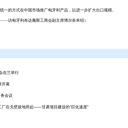
统一的方式在中国市场推广匈牙利产品，以进一步扩大出口规模。
——访匈牙利布达佩斯工商会副主席博尔奈米绍）
谈会在兰举行
重开幕
常务会议
厂在戈壁拔地而起——甘肃项目建设的“巨化速度”