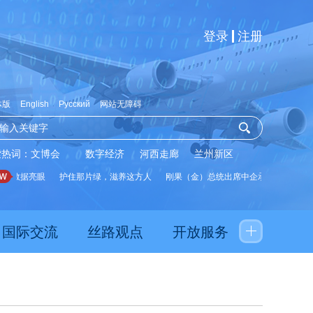
登录
注册
体版
English
Русский
网站无障碍
索热词：
文博会
数字经济
河西走廊
兰州新区
数据亮眼
护住那片绿，滋养这方人
刚果（金）总统出席中企承建水厂启用仪式
国际交流
丝路观点
开放服务