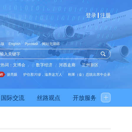
登录
注册
体版
English
Русский
网站无障碍
索热词：
文博会
数字经济
河西走廊
兰州新区
数据亮眼
护住那片绿，滋养这方人
刚果（金）总统出席中企承建水厂启用仪式
国际交流
丝路观点
开放服务