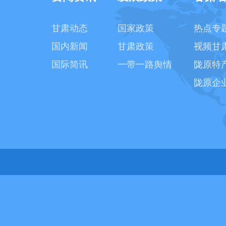
甘肃动态
国家政策
热点专
国内新闻
甘肃政策
视频甘
国际简讯
一带一路舆情
陇原特
陇原企