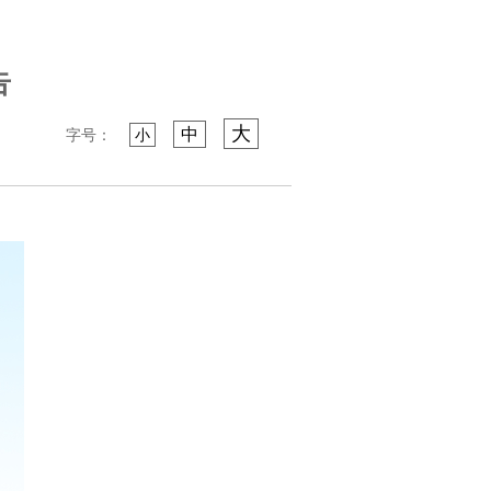
告
大
中
字号：
小