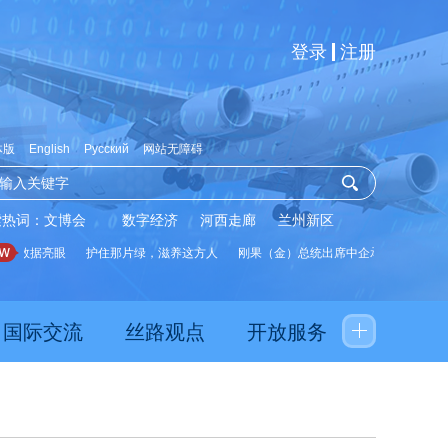
登录
注册
体版
English
Русский
网站无障碍
索热词：
文博会
数字经济
河西走廊
兰州新区
展数据亮眼
护住那片绿，滋养这方人
刚果（金）总统出席中企承建水厂启用仪
国际交流
丝路观点
开放服务