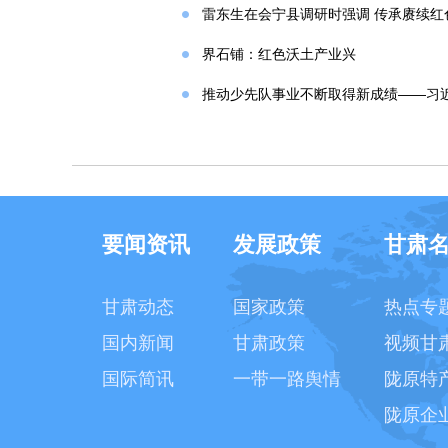
雷东生在会宁县调研时强调 传承赓续红
界石铺：红色沃土产业兴
推动少先队事业不断取得新成绩——习
要闻资讯
发展政策
甘肃
甘肃动态
国家政策
热点专
国内新闻
甘肃政策
视频甘
国际简讯
一带一路舆情
陇原特
陇原企