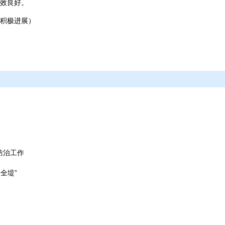
效良好。
积极进展）
防治工作
全堤”