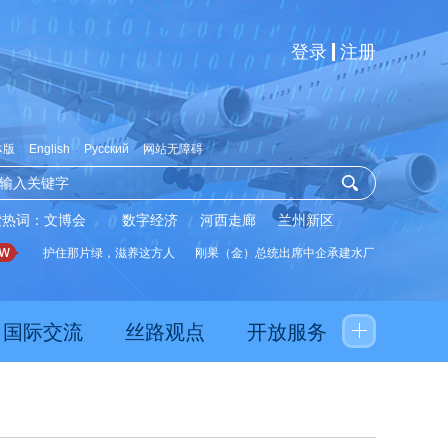
登录
注册
体版
English
Русский
网站无障碍
索热词：
文博会
数字经济
河西走廊
兰州新区
眼
护住那片绿，滋养这方人
刚果（金）总统出席中企承建水厂启用仪式
夯
国际交流
丝路观点
开放服务