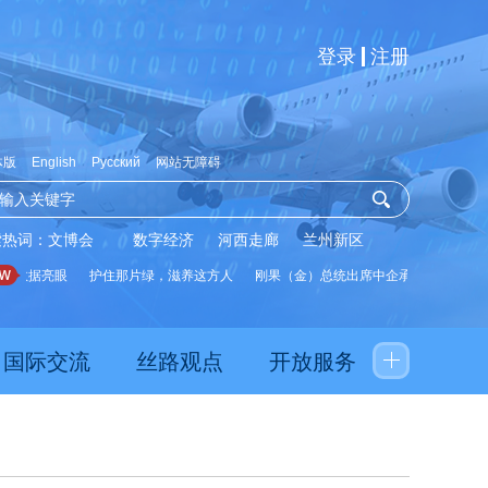
登录
注册
体版
English
Русский
网站无障碍
索热词：
文博会
数字经济
河西走廊
兰州新区
数据亮眼
护住那片绿，滋养这方人
刚果（金）总统出席中企承建水厂启用仪式
国际交流
丝路观点
开放服务