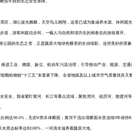
断筑牢西部生态安全屏障。
景区，湖心波光粼粼，天空鸟儿翱翔，这里已成为集涵养水源、休闲观光
步道，游客闲庭信步间，一幅人与自然和谐共生的画卷在此徐徐展开。
这两座公园的生态之变，正是陇原大地绿色蝶变的生动缩影。这些美好的景
，推进工业、燃煤、扬尘、机动车污染治理，引导推动产业、能源、交通
省细颗粒物较“十三五”末显著下降。全省地级及以上城市空气质量优良天数比
水安全。我省紧盯黄河、长江等重点流域，聚焦渭河、祖厉河、散渡河等
。
良比例达98.6%，无劣Ⅴ类水体断面；黄河干流出境断面水质连续9年保
区水质达标率达到100%，一河清水滋养着陇原大地。