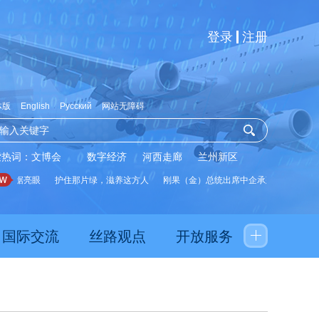
登录
注册
体版
English
Русский
网站无障碍
索热词：
文博会
数字经济
河西走廊
兰州新区
据亮眼
护住那片绿，滋养这方人
刚果（金）总统出席中企承建水厂启用仪式
国际交流
丝路观点
开放服务