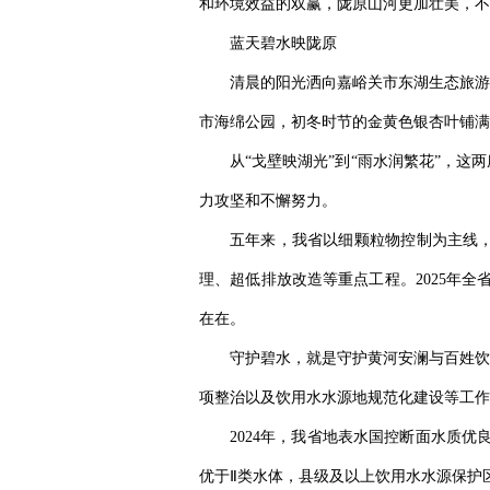
和环境效益的双赢，陇原山河更加壮美，不
蓝天碧水映陇原
清晨的阳光洒向嘉峪关市东湖生态旅游
市海绵公园，初冬时节的金黄色银杏叶铺满
从“戈壁映湖光”到“雨水润繁花”，
力攻坚和不懈努力。
五年来，我省以细颗粒物控制为主线
理、超低排放改造等重点工程。2025年全
在在。
守护碧水，就是守护黄河安澜与百姓饮
项整治以及饮用水水源地规范化建设等工作
2024年，我省地表水国控断面水质优
优于Ⅱ类水体，县级及以上饮用水水源保护