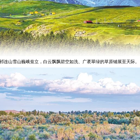
祁连山雪山巍峨耸立，白云飘飘碧空如洗、广袤翠绿的草原铺展至天际。