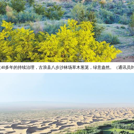
过40多年的持续治理，古浪县八步沙林场草木葱茏，绿意盎然。（通讯员