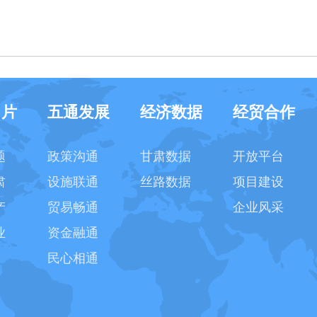
名片
五通发展
经济数据
经贸合作
题
政策沟通
甘肃数据
开放平台
肃
设施联通
丝路数据
项目建设
产
贸易畅通
企业风采
业
资金融通
民心相通