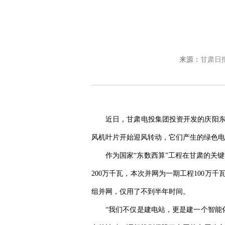
来源：
甘肃日
近日，甘肃电投集团投资开发的庆阳东
风机叶片开始迎风转动，它们产生的绿色电
作为国家“东数西算”工程在甘肃的关键
200万千瓦，本次并网为一期工程100万
组并网，仅用了不到半年时间。
“我们不仅是建电站，更是建一个智能