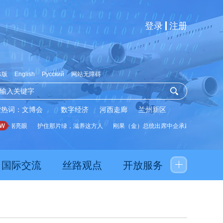
登录
注册
体版
English
Русский
网站无障碍
索热词：
文博会
数字经济
河西走廊
兰州新区
数据亮眼
护住那片绿，滋养这方人
刚果（金）总统出席中企承建水厂启用仪式
国际交流
丝路观点
开放服务