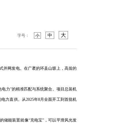
大
中
字号：
小
正式并网发电。在广袤的环县山塬上，高耸的
绿色电力”的精准匹配与系统聚合。项目总装机
电力直供。从2025年8月全面开工到首批机
的储能装置就像“充电宝”，可以平滑风光发