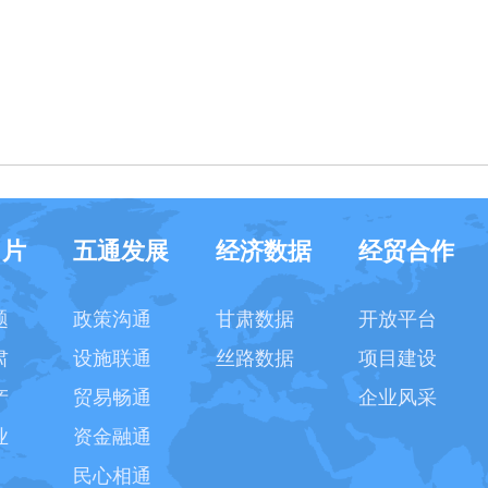
名片
五通发展
经济数据
经贸合作
题
政策沟通
甘肃数据
开放平台
肃
设施联通
丝路数据
项目建设
产
贸易畅通
企业风采
业
资金融通
民心相通