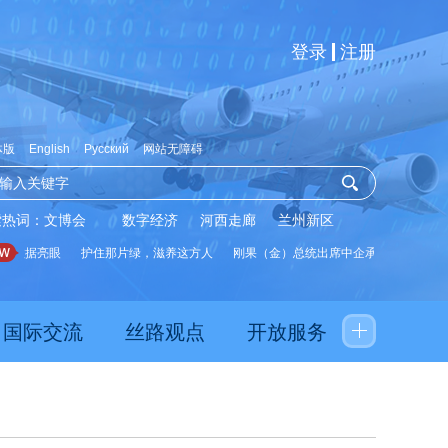
登录
注册
体版
English
Русский
网站无障碍
索热词：
文博会
数字经济
河西走廊
兰州新区
数据亮眼
护住那片绿，滋养这方人
刚果（金）总统出席中企承建水厂启用仪式
国际交流
丝路观点
开放服务