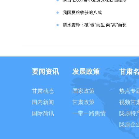
两当 2.8万亩小麦进入收获高峰期
我国夏粮收获逾八成
清水麦种：破“锈”而生 向“高”而长
要闻资讯
发展政策
甘肃
甘肃动态
国家政策
热点专
国内新闻
甘肃政策
视频甘
国际简讯
一带一路舆情
陇原特
陇原企