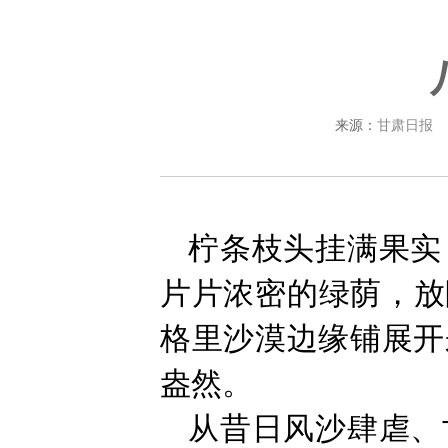
来源：
甘肃日报
柠条枝头挂满果实
片片浓密的绿荫，放
格里沙漠边缘铺展开
盎然。
从昔日风沙肆虐、