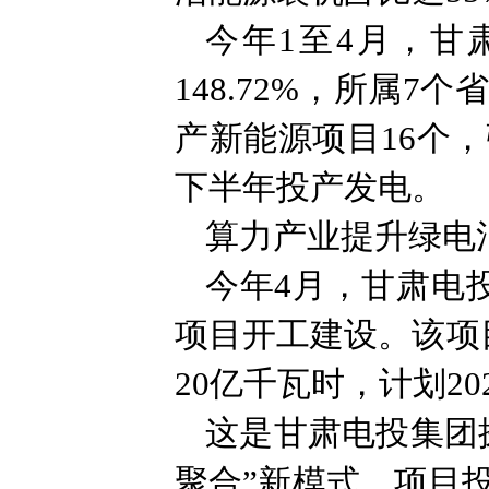
今年1至4月，甘
148.72%，所属
产新能源项目16个
下半年投产发电。
算力产业提升绿电
今年4月，甘肃电
项目开工建设。该项
20亿千瓦时，计划2
这是甘肃电投集团
聚合”新模式。项目