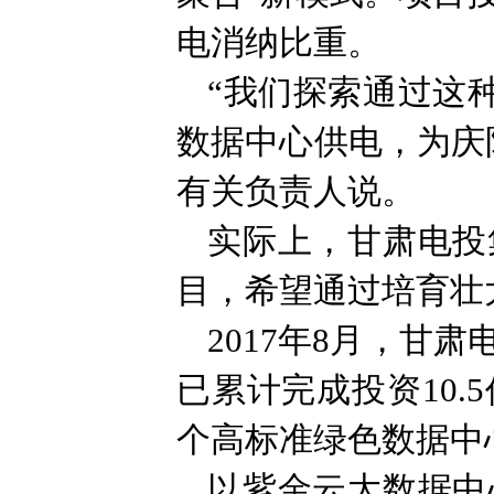
电消纳比重。
“我们探索通过这
数据中心供电，为庆
有关负责人说。
实际上，甘肃电投
目，希望通过培育壮
2017年8月，甘
已累计完成投资10.
个高标准绿色数据中
以紫金云大数据中