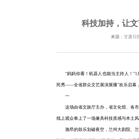
科技加持，让文
来源：
甘肃日
“妈妈你看！机器人也能当主持人！”1
民秀——全省群众文艺展演展播”欢乐启幕
一
这场由省文旅厅主办，省文化馆、各市
线上观众奉上了一场兼具科技质感与本土风
激昂的鼓乐划破夜空，兰州大剧院、兰