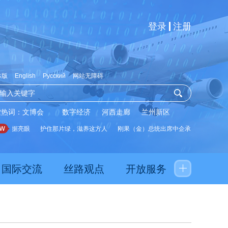
登录
注册
体版
English
Русский
网站无障碍
索热词：
文博会
数字经济
河西走廊
兰州新区
数据亮眼
护住那片绿，滋养这方人
刚果（金）总统出席中企承建水厂启用仪式
国际交流
丝路观点
开放服务