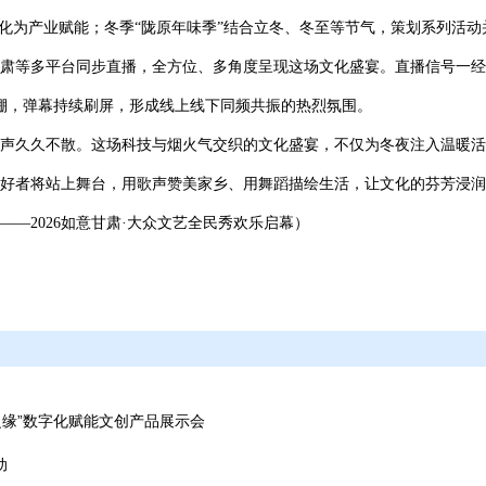
文化为产业赋能；冬季“陇原年味季”结合立冬、冬至等节气，策划系列活
肃等多平台同步直播，全方位、多角度呈现这场文化盛宴。直播信号一经
爆棚，弹幕持续刷屏，形成线上线下同频共振的热烈氛围。
声久久不散。这场科技与烟火气交织的文化盛宴，不仅为冬夜注入温暖活力
好者将站上舞台，用歌声赞美家乡、用舞蹈描绘生活，让文化的芬芳浸润
—2026如意甘肃·大众文艺全民秀欢乐启幕）
之缘”数字化赋能文创产品展示会
动