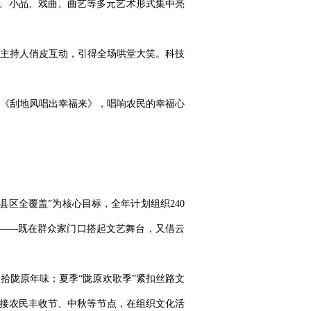
歌舞、小品、戏曲、曲艺等多元艺术形式集中亮
主持人俏皮互动，引得全场哄堂大笑。科技
《刮地风唱出幸福来》，唱响农民的幸福心
区全覆盖”为核心目标，全年计划组织240
形式——既在群众家门口搭起文艺舞台，又借云
重拾陇原年味；夏季“陇原欢歌季”紧扣丝路文
对接农民丰收节、中秋等节点，在组织文化活