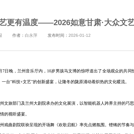
艺更有温度——2026如意甘肃·大众文
报
作者：
白永萍
发布时间：
2026-01-12
月7日晚，兰州音乐厅内，10岁男孩马文博的惊呼道出了全场观众的共同惊喜
，一台“科技+文艺”的创新盛宴，让隆冬的陇原涌动着炽热的文化暖流。
州文旅部门及兰州大剧院承办的文化展演，以智能机器人跨界主持的巧思
情的视听盛宴。
州戏曲剧院联袂呈现的开场舞《欢歌启航》率先点燃氛围。铿锵的节奏与