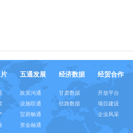
名片
五通发展
经济数据
经贸合作
题
政策沟通
甘肃数据
开放平台
肃
设施联通
丝路数据
项目建设
产
贸易畅通
企业风采
业
资金融通