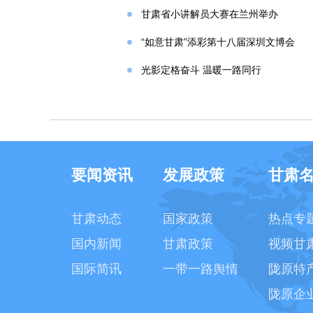
甘肃省小讲解员大赛在兰州举办
“如意甘肃”添彩第十八届深圳文博会
光影定格奋斗 温暖一路同行
要闻资讯
发展政策
甘肃
甘肃动态
国家政策
热点专
国内新闻
甘肃政策
视频甘
国际简讯
一带一路舆情
陇原特
陇原企