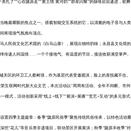
子美扎了”“心在陇原走”“黄土情 黄河韵”“群星闪耀”的脉络层层递进，
当晚最耀眼的焦点之一。搭载智能交互系统的它，以清脆的电子音与人类
间将现场气氛推向顶点。
马人民俗文化艺术团的《白马山寨》，展现出独特韵味；永昌县文化馆的
绎传递人间温情……一个个接地气、有温度的节目，接连收获满堂掌声。
市城关区的环卫工人蔡树强，作为基层代表受邀观演，脸上的喜悦藏不住。
荣互联网时代新大众文艺，本次活动以“周周有活动、全年不间断、市州县
模式，活动创新采用“线上+线下”“展演+展播”“竞艺+互动”的多元
心设置四季主题篇章：春季“陇原民俗季”聚焦传统民俗传承，以特色活动
深挖“花儿”等音乐类非遗项目，联动景区开展展演；秋季“陇原丰收季”