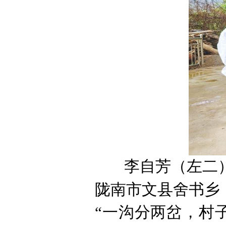
李自芳（左二
陇南市文县舍书乡
“一沟分两岔，村