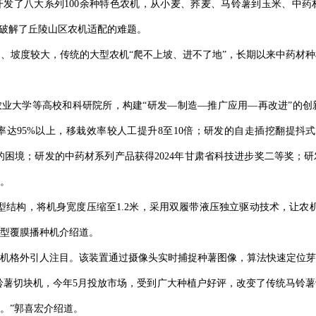
发了八大系列100余种特色农机，从小麦、荞麦、马铃薯到玉米、中药
效破解了丘陵山区农机适配的难题。
、坡度较大，传统的大型农机“爬不上坡、进不了地”，长期以来中药材
农业大学等高校和科研院所，构建“研发—制造—推广应用—再改进”的
率达95%以上，移栽效率较人工提升8至10倍；研发的自走插挖翻提抖
”的困境；研发的中药材系列产品获得2024年甘肃省科技进步奖二等奖；
品。
型结构，将机身宽度压缩至1.2米，采用双履带液压独立驱动技术，让农
型覆膜播种机介绍道。
机格外引人注目。该装置通过摄像头实时捕捉种薯图像，算法快速定位芽
马铃薯切块机，今年5月投放市场，受到广大种植户好评，改变了传统马铃
。”郭喜宏介绍道。