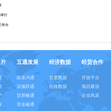
级
场举行
兰举办
名片
五通发展
经济数据
经贸合作
题
政策沟通
甘肃数据
开放平台
肃
设施联通
丝路数据
项目建设
产
贸易畅通
企业风采
业
资金融通