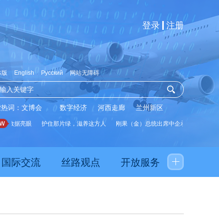
登录
注册
体版
English
Русский
网站无障碍
索热词：
文博会
数字经济
河西走廊
兰州新区
展数据亮眼
护住那片绿，滋养这方人
刚果（金）总统出席中企承建水厂启用仪
国际交流
丝路观点
开放服务