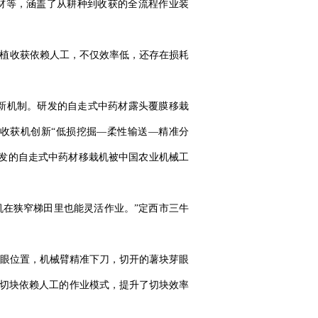
材等，涵盖了从耕种到收获的全流程作业装
种植收获依赖人工，不仅效率低，还存在损耗
创新机制。研发的自走式中药材露头覆膜移栽
式收获机创新“低损挖掘—柔性输送—精准分
研发的自走式中药材移栽机被中国农业机械工
机在狭窄梯田里也能灵活作业。”定西市三牛
眼位置，机械臂精准下刀，切开的薯块芽眼
薯切块依赖人工的作业模式，提升了切块效率