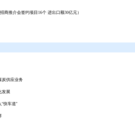
商推介会签约项目16个 进出口额30亿元）
煤炭供应业务
化发展
“快车道”
群