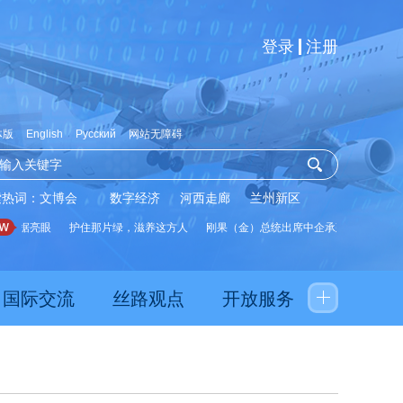
登录
注册
体版
English
Русский
网站无障碍
索热词：
文博会
数字经济
河西走廊
兰州新区
数据亮眼
护住那片绿，滋养这方人
刚果（金）总统出席中企承建水厂启用仪式
国际交流
丝路观点
开放服务