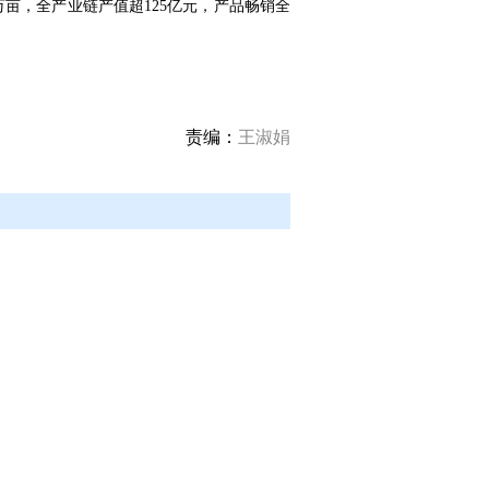
万亩，全产业链产值超125亿元，产品畅销全
责编：
王淑娟