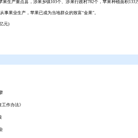
果生产重点县，涉果乡镇103个、涉果行政村782个，苹果种植面积133
人从事果业生产，苹果已成为当地群众的致富“金果”。
亿元)
擎
查工作办法》
级
全