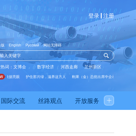
登录
注册
体版
English
Русский
网站无障碍
索热词：
文博会
数字经济
河西走廊
兰州新区
展数据亮眼
护住那片绿，滋养这方人
刚果（金）总统出席中企承建水厂启用仪
国际交流
丝路观点
开放服务