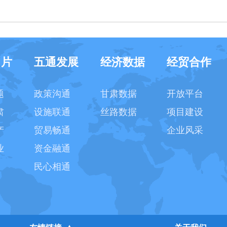
名片
五通发展
经济数据
经贸合作
题
政策沟通
甘肃数据
开放平台
肃
设施联通
丝路数据
项目建设
产
贸易畅通
企业风采
业
资金融通
民心相通