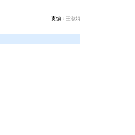
责编：
王淑娟