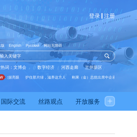
登录
注册
体版
English
Русский
网站无障碍
索热词：
文博会
数字经济
河西走廊
兰州新区
数据亮眼
护住那片绿，滋养这方人
刚果（金）总统出席中企承建水厂启用仪式
国际交流
丝路观点
开放服务