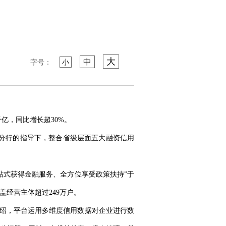
大
中
字号：
小
亿，同比增长超30%。
省分行的指导下，整合省级层面五大融资信用
站式获得金融服务、全方位享受政策扶持”于
覆盖经营主体超过249万户。
人介绍，平台运用多维度信用数据对企业进行数