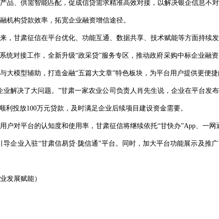
产品、供需智能匹配，促成信贷需求精准高效对接，以解决银企信息不对
融机构贷款效率，拓宽企业融资增信途径。
年以来，甘肃征信在平台优化、功能互通、数据共享、技术赋能等方面持续
”系统对接工作，全新升级“政采贷”服务专区，推动政府采购中标企业融
与大模型辅助，打造金融“五篇大文章”特色板块，为平台用户提供更便
我们企业解决了大问题。”甘肃一家农业公司负责人肖先生说，企业在平台发
顺利投放100万元贷款，及时满足企业后续项目建设资金需要。
用户对平台的认知度和使用率，甘肃征信将继续依托“甘快办”App、一网
引导企业入驻“甘肃信易贷·陇信通”平台。同时，加大平台功能展示及推
业发展赋能）