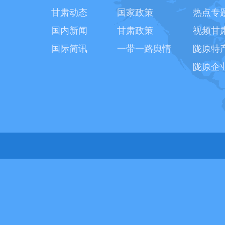
甘肃动态
国家政策
热点专
国内新闻
甘肃政策
视频甘
国际简讯
一带一路舆情
陇原特
陇原企