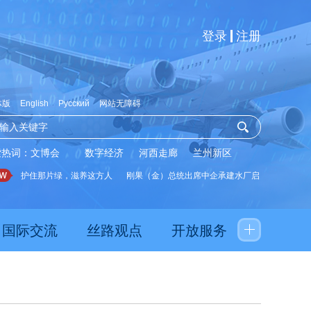
登录
注册
体版
English
Русский
网站无障碍
索热词：
文博会
数字经济
河西走廊
兰州新区
护住那片绿，滋养这方人
刚果（金）总统出席中企承建水厂启用仪式
夯实
国际交流
丝路观点
开放服务