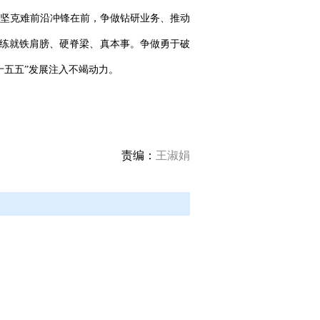
坚克难前沿冲锋在前，争做钻研业务、推动
中练就铁肩膀、硬脊梁、真本事。争做勇于破
十五五”发展注入不竭动力。
责编：
王淑娟