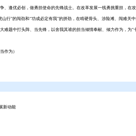
争、逢优必创，做勇担使命的先锋战士。在改革发展一线勇挑重担，在攻
虎山行”的闯劲和“功成必定有我”的拼劲，在啃硬骨头、涉险滩、闯难关
大难题中打头阵、当先锋，以舍我其谁的担当倾情奉献、倾力作为，为“
当作为）
展新动能