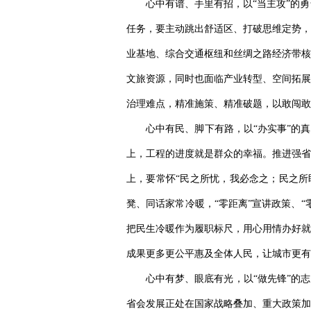
心中有谱、手里有招，以“当主攻”的
任务，要主动跳出舒适区、打破思维定势，
业基地、综合交通枢纽和丝绸之路经济带核
文旅资源，同时也面临产业转型、空间拓展
治理难点，精准施策、精准破题，以敢闯敢
心中有民、脚下有路，以“办实事”的
上，工程的进度就是群众的幸福。推进强省
上，要常怀“民之所忧，我必念之；民之所
凳、同话家常冷暖，“零距离”宣讲政策、
把民生冷暖作为履职标尺，用心用情办好就
成果更多更公平惠及全体人民，让城市更有
心中有梦、眼底有光，以“做先锋”的
省会发展正处在国家战略叠加、重大政策加