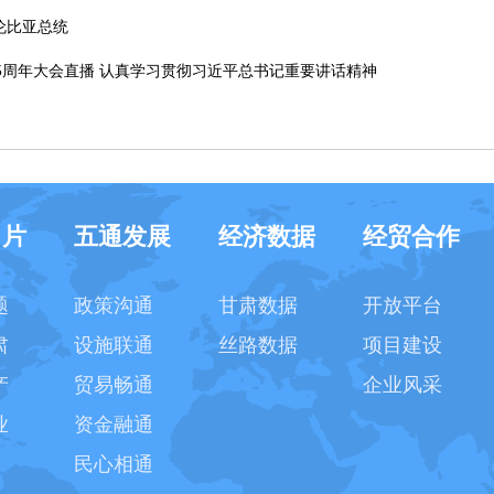
伦比亚总统
5周年大会直播 认真学习贯彻习近平总书记重要讲话精神
名片
五通发展
经济数据
经贸合作
题
政策沟通
甘肃数据
开放平台
肃
设施联通
丝路数据
项目建设
产
贸易畅通
企业风采
业
资金融通
民心相通