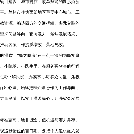
、项目建设、城市提质、改革赋能的新形势新
事。兰州市作为西部地区重要中心城市、工
教资源、畅达四方的交通枢纽、多元交融的
坚持问题导向、靶向发力，聚焦发展堵点、
推动各项工作提质增效、落地见效。
的温度；“民之盼者”在一点一滴的为民实事
、小院落、小民生里。在服务强省会的征程
民意中解民忧、办实事，与群众同坐一条板
到百姓心里。始终把群众期盼作为工作导向，
丈量民情、以实干温暖民心，让强省会发展
、标准更高，绝非坦途，但机遇与潜力并存。
现追赶进位的窗口期。要把个人追求融入发