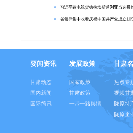
习近平致电祝贺德拉埃斯普列亚当选哥
省领导集中收看庆祝中国共产党成立10
要闻资讯
发展政策
甘肃
甘肃动态
国家政策
热点专
国内新闻
甘肃政策
视频甘
国际简讯
一带一路舆情
陇原特
陇原企