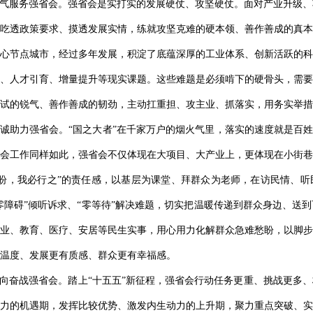
勇气服务强省会。强省会是实打实的发展硬仗、攻坚硬仗。面对产业升级
吃透政策要求、摸透发展实情，练就攻坚克难的硬本领、善作善成的真本
心节点城市，经过多年发展，积淀了底蕴深厚的工业体系、创新活跃的科
、人才引育、增量提升等现实课题。这些难题是必须啃下的硬骨头，需要
试的锐气、善作善成的韧劲，主动扛重担、攻主业、抓落实，用务实举措
真诚助力强省会。“国之大者”在千家万户的烟火气里，落实的速度就是百姓
会工作同样如此，强省会不仅体现在大项目、大产业上，更体现在小街巷
盼，我必行之”的责任感，以基层为课堂、拜群众为老师，在访民情、听
“零障碍”倾听诉求、“零等待”解决难题，切实把温暖传递到群众身边、送
业、教育、医疗、安居等民生实事，用心用力化解群众急难愁盼，以脚步
温度、发展更有质感、群众更有幸福感。
志向奋战强省会。踏上“十五五”新征程，强省会行动任务更重、挑战更多
力的机遇期，发挥比较优势、激发内生动力的上升期，聚力重点突破、实