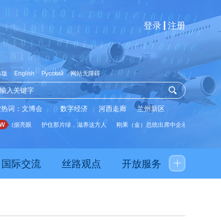
登录
注册
体版
English
Русский
网站无障碍
索热词：
文博会
数字经济
河西走廊
兰州新区
展数据亮眼
护住那片绿，滋养这方人
刚果（金）总统出席中企承建水厂启用仪
国际交流
丝路观点
开放服务