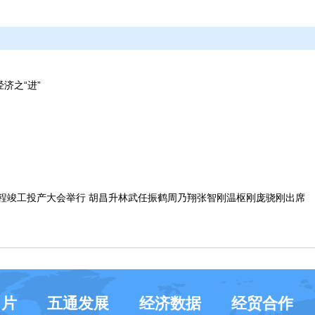
济之“进”
工程竣工投产大会举行 胡昌升林武任振鹤周乃翔张智刚温枢刚庞骁刚出席
名片
五通发展
经济数据
经贸合作