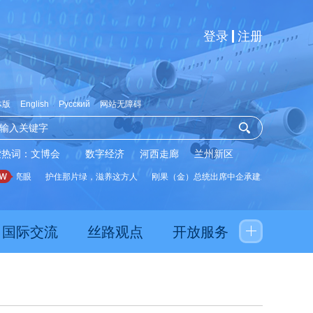
登录
注册
体版
English
Русский
网站无障碍
索热词：
文博会
数字经济
河西走廊
兰州新区
亮眼
护住那片绿，滋养这方人
刚果（金）总统出席中企承建水厂启用仪式
国际交流
丝路观点
开放服务