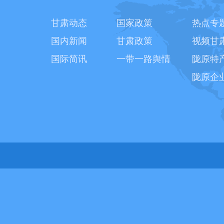
甘肃动态
国家政策
热点专
国内新闻
甘肃政策
视频甘
国际简讯
一带一路舆情
陇原特
陇原企