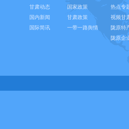
甘肃动态
国家政策
热点专
国内新闻
甘肃政策
视频甘
国际简讯
一带一路舆情
陇原特
陇原企