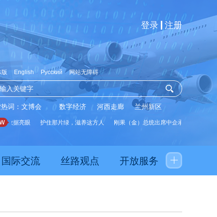
登录
注册
体版
English
Русский
网站无障碍
索热词：
文博会
数字经济
河西走廊
兰州新区
数据亮眼
护住那片绿，滋养这方人
刚果（金）总统出席中企承建水厂启用仪式
国际交流
丝路观点
开放服务