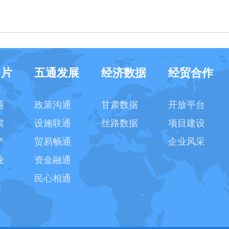
名片
五通发展
经济数据
经贸合作
题
政策沟通
甘肃数据
开放平台
肃
设施联通
丝路数据
项目建设
产
贸易畅通
企业风采
业
资金融通
民心相通