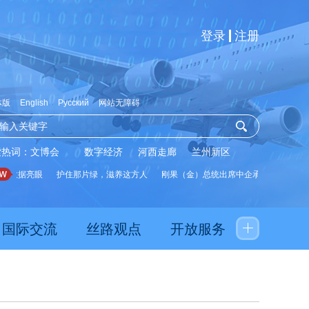
登录
注册
体版
English
Русский
网站无障碍
索热词：
文博会
数字经济
河西走廊
兰州新区
数据亮眼
护住那片绿，滋养这方人
刚果（金）总统出席中企承建水厂启用仪式
国际交流
丝路观点
开放服务