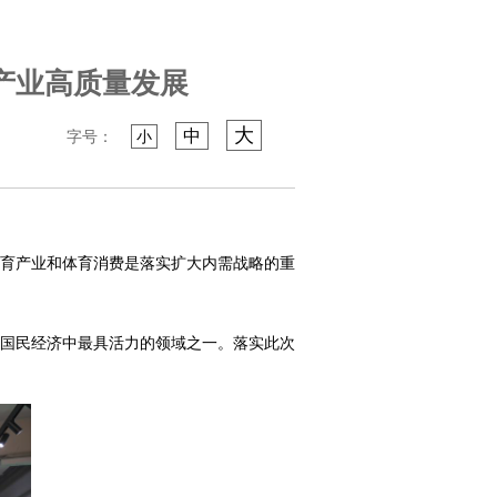
产业高质量发展
大
中
字号：
小
育产业和体育消费是落实扩大内需战略的重
国民经济中最具活力的领域之一。落实此次