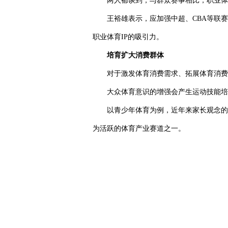
两人都谈到，与群众赛事相比，职业体
王裕雄表示，应加强中超、CBA等联
职业体育IP的吸引力。
培育扩大消费群体
对于激发体育消费需求、拓展体育消费
大众体育意识的增强会产生运动技能培
以青少年体育为例，近年来家长观念的
为活跃的体育产业赛道之一。