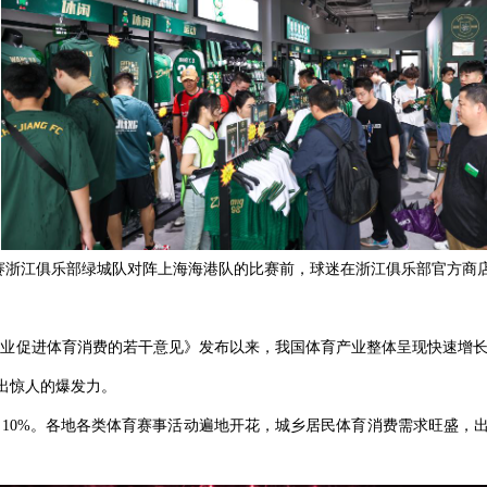
联赛浙江俱乐部绿城队对阵上海海港队的比赛前，球迷在浙江俱乐部官方商店
育产业促进体育消费的若干意见》发布以来，我国体育产业整体呈现快速增长
现出惊人的爆发力。
10%。各地各类体育赛事活动遍地开花，城乡居民体育消费需求旺盛，出现