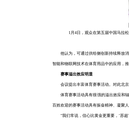
1月4日，观众在第五届中国马拉
他认为，可通过供给侧创新持续释放消
智能和物联网技术在体育用品中的应用，推
赛事溢出效应明显
会议提出丰富体育赛事活动。对此北京
体育赛事活动具有很强的溢出效应和辐
百姓欢迎的赛事活动具有振奋精神、凝聚人
“我们常说，信心比黄金更重要，‘苏