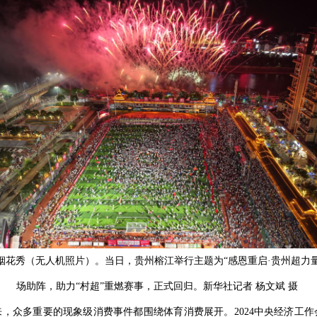
摄的烟花秀（无人机照片）。当日，贵州榕江举行主题为“感恩重启·贵州超
场助阵，助力“村超”重燃赛事，正式回归。新华社记者 杨文斌 摄
，众多重要的现象级消费事件都围绕体育消费展开。2024中央经济工