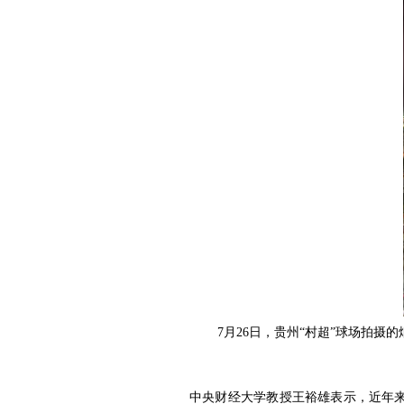
7月26日，贵州“村超”球场拍
中央财经大学教授王裕雄表示，近年来