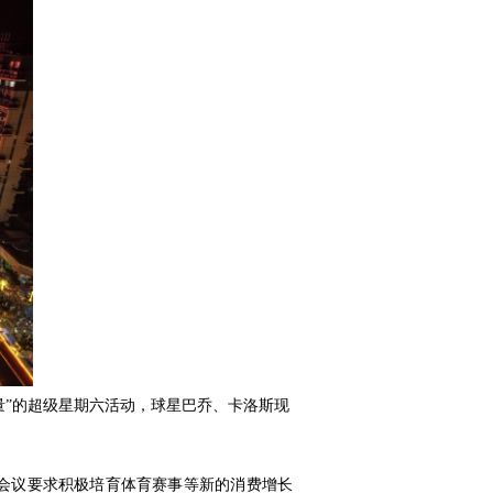
力量”的超级星期六活动，球星巴乔、卡洛斯现
作会议要求积极培育体育赛事等新的消费增长