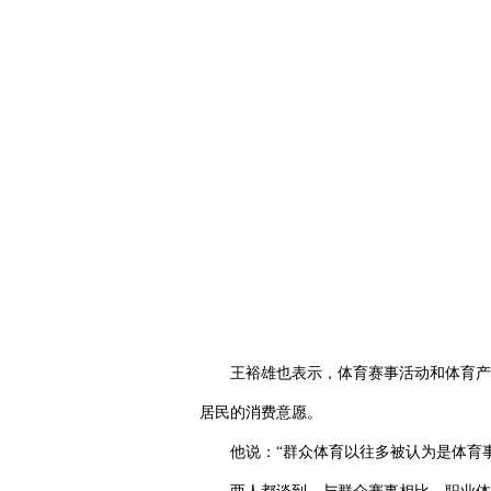
王裕雄也表示，体育赛事活动和体育产
居民的消费意愿。
他说：“群众体育以往多被认为是体育事