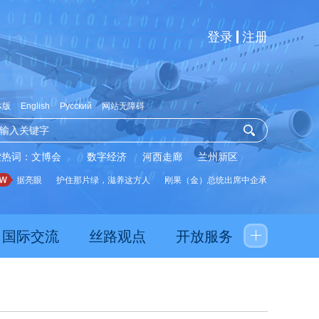
登录
注册
体版
English
Русский
网站无障碍
索热词：
文博会
数字经济
河西走廊
兰州新区
据亮眼
护住那片绿，滋养这方人
刚果（金）总统出席中企承建水厂启用仪式
国际交流
丝路观点
开放服务