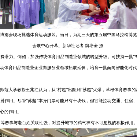
松博览会现场挑选体育运动服装。当日，为期三天的第五届中国马拉松博览会
会展中心开幕。新华社记者 魏培全 摄
费潜力。例如，加强传统体育用品制造业领域的转型升级。可扶持一批“
动体育用品制造业企业向服务业领域拓展延伸，培育一批面向智能化时代
师范大学教授王兆红认为，从“村超”出圈到“苏超”火爆，草根体育赛事
射作用。尽管“苏超”本身门票可能只有十块钱，但它能拉动交通、住宿、
心的作用。
超’等赛事与老百姓关联性强，对提升城市的精气神有不可忽视的积极作用。