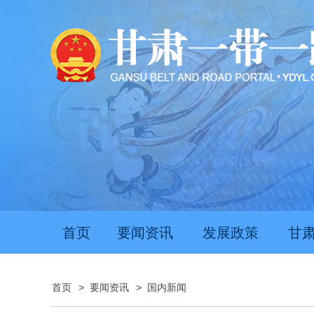
首页
要闻资讯
发展政策
甘
首页
>
要闻资讯
>
国内新闻