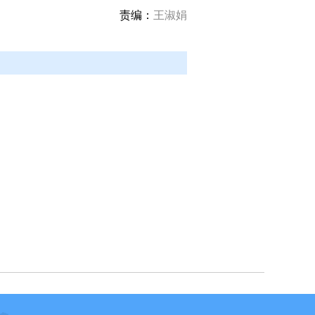
责编：
王淑娟