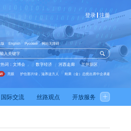
登录
注册
体版
English
Русский
网站无障碍
索热词：
文博会
数字经济
河西走廊
兰州新区
据亮眼
护住那片绿，滋养这方人
刚果（金）总统出席中企承建水厂启用仪式
国际交流
丝路观点
开放服务