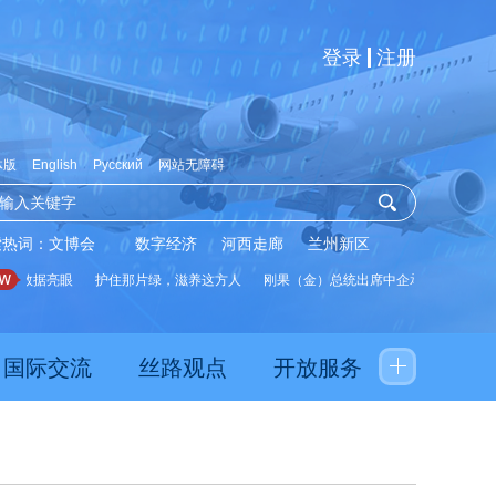
登录
注册
体版
English
Русский
网站无障碍
索热词：
文博会
数字经济
河西走廊
兰州新区
展数据亮眼
护住那片绿，滋养这方人
刚果（金）总统出席中企承建水厂启用仪
国际交流
丝路观点
开放服务