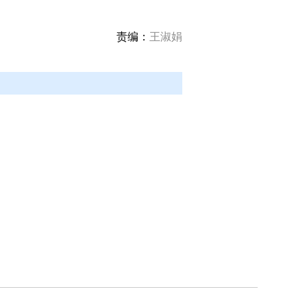
责编：
王淑娟