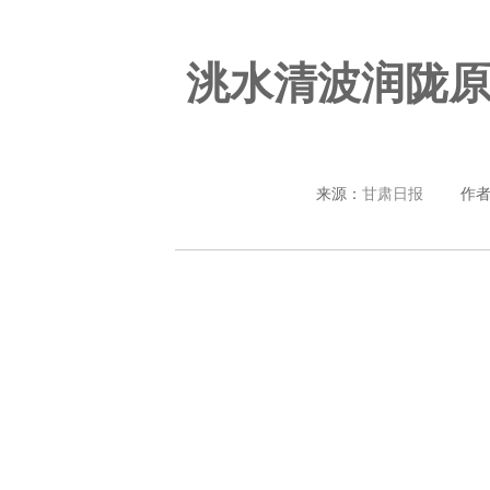
洮水清波润陇
来源：
甘肃日报
作