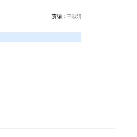
责编：
王淑娟