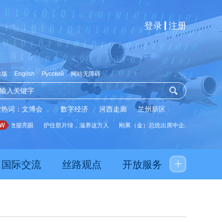
登录
注册
体版
English
Русский
网站无障碍
索热词：
文博会
数字经济
河西走廊
兰州新区
展数据亮眼
护住那片绿，滋养这方人
刚果（金）总统出席中企承建水厂启用仪
国际交流
丝路观点
开放服务