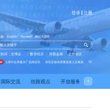
登录
注册
体版
English
Русский
网站无障碍
索热词：
文博会
数字经济
河西走廊
兰州新区
统出席中企承建水厂启用仪式
夯实文旅高质量发展人文根基
守民生有温度 护
国际交流
丝路观点
开放服务