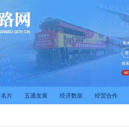
繁
搜
甘肃上半年新质生产力发展数据亮眼
护住那片绿，滋养这方人
刚果（金）总
肃名片
五通发展
经济数据
经贸合作