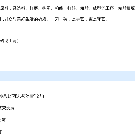
原料，经选料、打磨、构图、构线、打眼、粗雕、成型等工序，精雕细琢
民群众对美好生活的祈愿。一刀一砖，是手艺，更是守艺。
青砖见山河）
你共赴“花儿与冰雪”之约
繁荣发展
出海
好