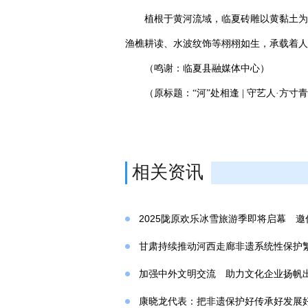
植根于黄河流域，临夏砖雕以黄黏土为
渔樵耕读、水波纹饰等栩栩如生，承载着人
（鸣谢：临夏县融媒体中心）
（原标题：“河”处相逢 | 守艺人·方寸
相关资讯
2025陇原欢乐冰雪旅游季即将启幕 邀
甘肃持续推动河西走廊非遗系统性保护
加强中外文明交流 助力文化企业扬帆
康晓龙代表：把非遗保护好传承好发展