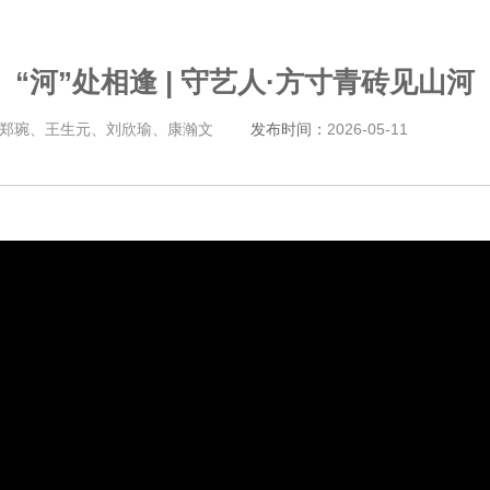
“河”处相逢 | 守艺人·方寸青砖见山河
郑琬、王生元、刘欣瑜、康瀚文
发布时间：
2026-05-11