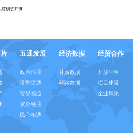
人培训班开班
名片
五通发展
经济数据
经贸合作
题
政策沟通
甘肃数据
开放平台
肃
设施联通
丝路数据
项目建设
产
贸易畅通
企业风采
业
资金融通
民心相通