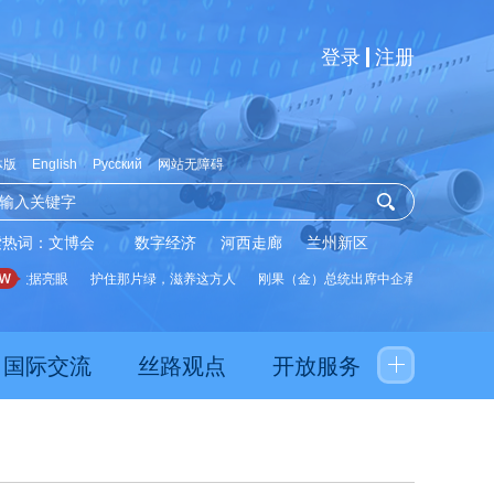
登录
注册
体版
English
Русский
网站无障碍
索热词：
文博会
数字经济
河西走廊
兰州新区
数据亮眼
护住那片绿，滋养这方人
刚果（金）总统出席中企承建水厂启用仪式
国际交流
丝路观点
开放服务