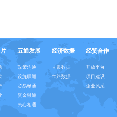
名片
五通发展
经济数据
经贸合作
题
政策沟通
甘肃数据
开放平台
肃
设施联通
丝路数据
项目建设
产
贸易畅通
企业风采
业
资金融通
民心相通