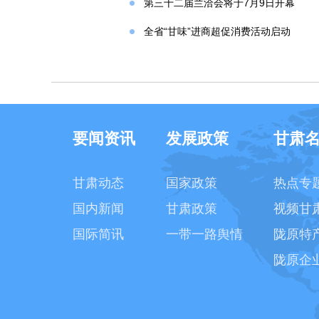
第三十二届兰洽会将于7月9日开幕
全省“甘味”进商超促消费活动启动
要闻资讯
发展政策
甘肃
甘肃动态
国家政策
热点专
国内新闻
甘肃政策
视频甘
国际简讯
一带一路舆情
陇原特
陇原企