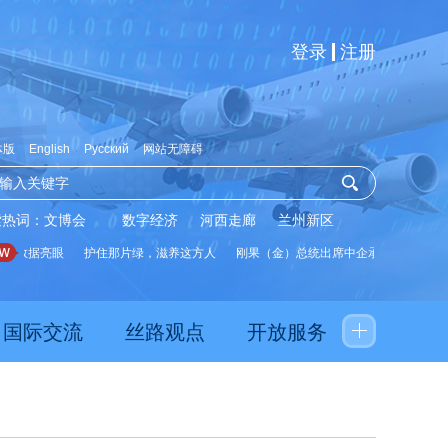
登录
注册
体版
English
Русский
网站无障碍
索热词：
文博会
数字经济
河西走廊
兰州新区
展数据亮眼
护住那片绿，滋养这方人
刚果（金）总统出席中企承建水厂启用仪
国际交流
丝路观点
开放服务