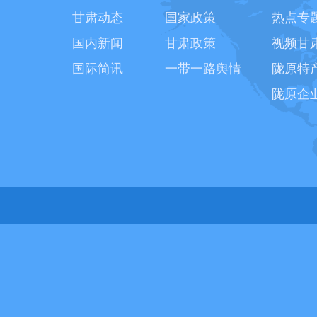
甘肃动态
国家政策
热点专
国内新闻
甘肃政策
视频甘
国际简讯
一带一路舆情
陇原特
陇原企