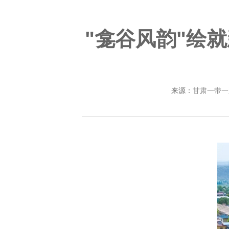
"龛谷风韵"绘
来源：
甘肃一带一