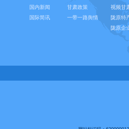
国内新闻
甘肃政策
视频甘
国际简讯
一带一路舆情
陇原特
陇原企