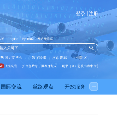
登录
注册
体版
English
Русский
网站无障碍
索热词：
文博会
数字经济
河西走廊
兰州新区
展数据亮眼
护住那片绿，滋养这方人
刚果（金）总统出席中企承建水厂启用仪
国际交流
丝路观点
开放服务