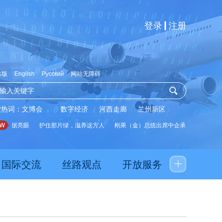
登录
注册
体版
English
Русский
网站无障碍
索热词：
文博会
数字经济
河西走廊
兰州新区
据亮眼
护住那片绿，滋养这方人
刚果（金）总统出席中企承建水厂启用仪式
国际交流
丝路观点
开放服务