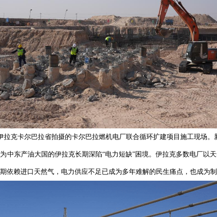
日在伊拉克卡尔巴拉省拍摄的卡尔巴拉燃机电厂联合循环扩建项目施工现场。新
，作为中东产油大国的伊拉克长期深陷“电力短缺”困境。伊拉克多数电厂
期依赖进口天然气，电力供应不足已成为多年难解的民生痛点，也成为制