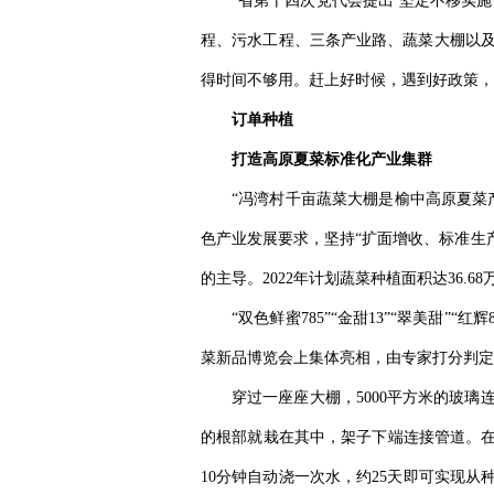
“省第十四次党代会提出‘坚定不移实
程、污水工程、三条产业路、蔬菜大棚以及
得时间不够用。赶上好时候，遇到好政策，
订单种植
打造高原夏菜标准化产业集群
“冯湾村千亩蔬菜大棚是榆中高原夏菜产
色产业发展要求，坚持“扩面增收、标准生
的主导。2022年计划蔬菜种植面积达36.6
“双色鲜蜜785”“金甜13”“翠美甜
菜新品博览会上集体亮相，由专家打分判定
穿过一座座大棚，5000平方米的玻
的根部就栽在其中，架子下端连接管道。在
10分钟自动浇一次水，约25天即可实现