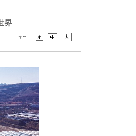
世界
大
中
字号：
小