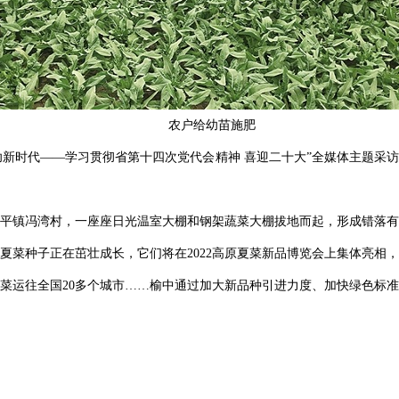
农户给幼苗施肥
建功新时代——学习贯彻省第十四次党代会精神 喜迎二十大”全媒体主题
平镇冯湾村，一座座日光温室大棚和钢架蔬菜大棚拔地而起，形成错落有
夏菜种子正在茁壮成长，它们将在2022高原夏菜新品博览会上集体亮相
菜运往全国20多个城市……榆中通过加大新品种引进力度、加快绿色标