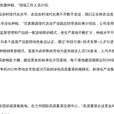
批量种植。”现场工作人员介绍。
业农村现代化水平。农业农村现代化离不开数字农业，我们正在将农业发
专业化种植。”甘肃康源现代农业产业园总经理谈应勇介绍说，公司采用“公
监督管理和产品统一配送销售的模式，使生产基地不断扩大，种植水平不
30多个蔬菜产品获得绿色食品认证，通过“科技引领+技术支撑+人才引进
种植销售新模式。直接为农村剩余劳动力提供就业人员530多名，人均月收入
高效钢架大棚，建设更多的标准化示范基地，每个基地建设规模达到300亩
争到2023年带动全市形成50万亩的绿色高原夏菜的规模化、标准化产业
全国的蔬菜集散地。在兰州国际高原夏菜交易中心，“高原夏菜从这里走