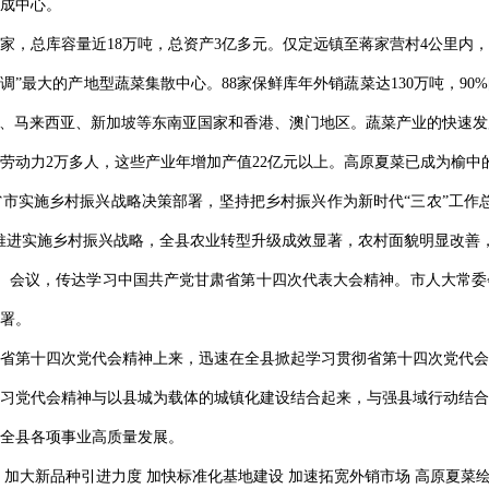
成中心。
家，总库容量近18万吨，总资产3亿多元。仅定远镇至蒋家营村4公里内
调”最大的产地型蔬菜集散中心。88家保鲜库年外销蔬菜达130万吨，9
本、马来西亚、新加坡等东南亚国家和香港、澳门地区。蔬菜产业的快速
劳动力2万多人，这些产业年增加产值22亿元以上。高原夏菜已成为榆中
市实施乡村振兴战略决策部署，坚持把乡村振兴作为新时代“三农”工作
推进实施乡村振兴战略，全县农业转型升级成效显著，农村面貌明显改善
大）会议，传达学习中国共产党甘肃省第十四次代表大会精神。市人大常
署。
省第十四次党代会精神上来，迅速在全县掀起学习贯彻省第十四次党代会
习党代会精神与以县城为载体的城镇化建设结合起来，与强县域行动结合
全县各项事业高质量发展。
加大新品种引进力度 加快标准化基地建设 加速拓宽外销市场 高原夏菜