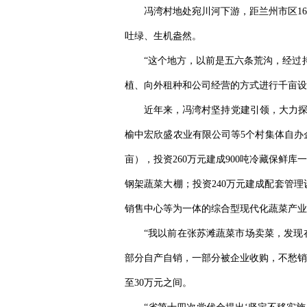
冯湾村地处宛川河下游，距兰州市区1
吐绿、生机盎然。
“这个地方，以前是五六条荒沟，经过
植、向外租种和公司经营的方式进行千亩设
近年来，冯湾村坚持党建引领，大力探
榆中宏欣盛农业有限公司等5个村集体自办企业
亩），投资260万元建成900吨冷藏保鲜库
钢架蔬菜大棚；投资240万元建成配套管
销售中心等为一体的综合型现代化蔬菜产业
“我以前在张苏滩蔬菜市场卖菜，发现
部分自产自销，一部分被企业收购，不愁销
至30万元之间。