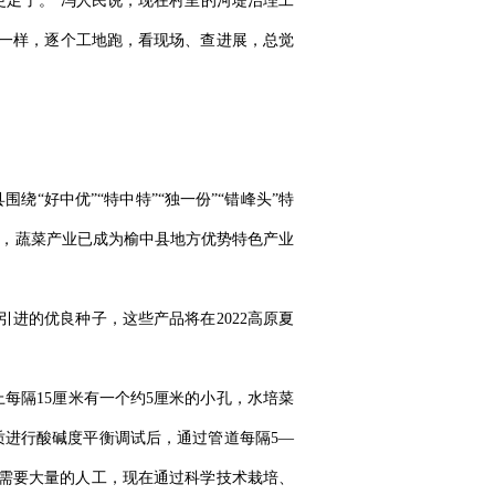
更足了。”冯人民说，现在村里的河堤治理工
人一样，逐个工地跑，看现场、查进展，总觉
“好中优”“特中特”“独一份”“错峰头”特
术，蔬菜产业已成为榆中县地方优势特色产业
地引进的优良种子，这些产品将在2022高原夏
每隔15厘米有一个约5厘米的小孔，水培菜
质进行酸碱度平衡调试后，通过管道每隔5—
摘需要大量的人工，现在通过科学技术栽培、