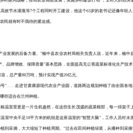
施乡村振兴战略，推动农业高效发展，实施乡村建设行动’，全村人的劲头
高效节水灌溉等7个工程同时开工建设，他这个63岁的老书记还像年轻
农民就有时不我待的紧迫感。
业发展的后备力量。”榆中县农业农村局相关负责人说，近年来，榆中县围绕
产、品牌增效、保障质量”基本思路，全面提高无公害蔬菜标准化生产技
8万亩，总产量80万吨，预计实现产值20亿元。
”“红辉8号”……走进甘肃康源现代农业产业园，道路两边规划种植了由全国各
哪些适合在兰州种植。
璃连栋温室里更是一片生机盎然，在这些生长茂盛的蔬菜根部，每一排架子上
温室中央不足10平方米的机组是这座温室的“智慧大脑”，工作人员对水
从种植到采摘，大大缩短了种植周期。“过去在田间种植绿菜，从播种到采