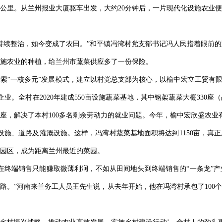
6公里。从兰州报业大厦驱车出发，大约20分钟后，一片现代化设施农业
持续整治，如今变成了农田。”和平镇冯湾村党支部书记冯人民指着眼前
施农业的种植，给兰州市蔬菜供应多了一份保险。
索“一核多元”发展模式，建立以村党总支部为核心，以榆中宏立工贸有限
。全村在2020年建成550亩设施蔬菜基地，其中钢架蔬菜大棚330座（占
一座，解决了本村100多名剩余劳动力的就业问题。今年，榆中宏欣盛农业有
理设施、道路及灌溉设施。这样，冯湾村蔬菜基地面积将达到1150亩，真
园区，成为距离兰州最近的菜园。
在终端销售只能赚取微薄利润，不如从田间地头到终端销售的“一条龙”
路。”河南来兰务工人员王先生说，从去年开始，他在冯湾村承包了100个