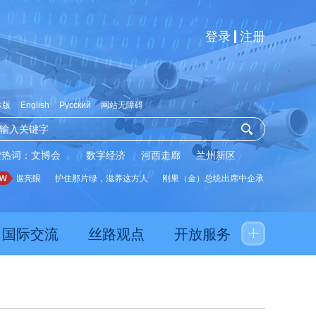
登录
注册
体版
English
Русский
网站无障碍
索热词：
文博会
数字经济
河西走廊
兰州新区
据亮眼
护住那片绿，滋养这方人
刚果（金）总统出席中企承建水厂启用仪式
国际交流
丝路观点
开放服务