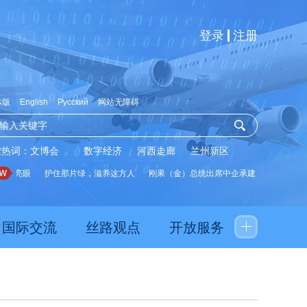
登录
注册
体版
English
Русский
网站无障碍
索热词：
文博会
数字经济
河西走廊
兰州新区
据亮眼
护住那片绿，滋养这方人
刚果（金）总统出席中企承建水厂启用仪式
国际交流
丝路观点
开放服务