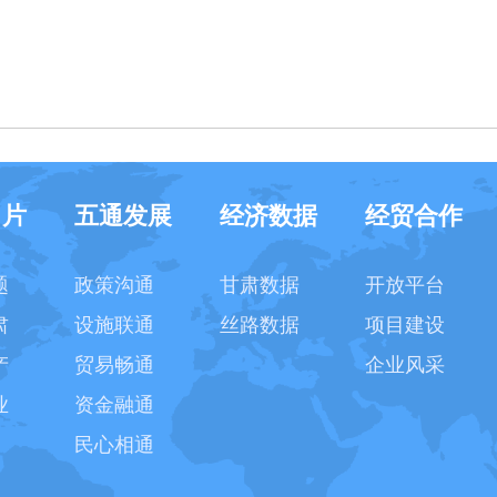
名片
五通发展
经济数据
经贸合作
题
政策沟通
甘肃数据
开放平台
肃
设施联通
丝路数据
项目建设
产
贸易畅通
企业风采
业
资金融通
民心相通