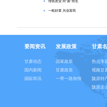
传统农业 向“新”而生
一畦好菜 兴业富民
要闻资讯
发展政策
甘肃
甘肃动态
国家政策
热点专
国内新闻
甘肃政策
视频甘
国际简讯
一带一路舆情
陇原特
陇原企