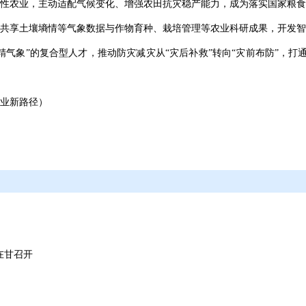
性农业，主动适配气候变化、增强农田抗灾稳产能力，成为落实国家粮食
共享土壤墒情等气象数据与作物育种、栽培管理等农业科研成果，开发智
气象”的复合型人才，推动防灾减灾从“灾后补救”转向“灾前布防”，打通“
业新路径）
在甘召开