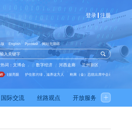
登录
注册
体版
English
Русский
网站无障碍
索热词：
文博会
数字经济
河西走廊
兰州新区
数据亮眼
护住那片绿，滋养这方人
刚果（金）总统出席中企承建水厂启用仪式
国际交流
丝路观点
开放服务