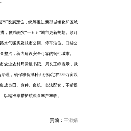
。
城市”发展定位，统筹推进新型城镇化和区域
措，做精做实“十五五”城市更新规划。紧盯
路水气暖房及城市公厕、停车泊位、口袋公
查整治，着力建设安全可靠的韧性城市。
威市农业农村局党组书记、局长王峥表示，武
治理，确保粮食播种面积稳定在239万亩以
，集成良田、良种、良机、良法配套，不断提
，以精准举措护航粮食丰产丰收。
责编：
王淑娟