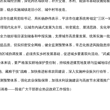
区双城经济圈，深化跨区域联动，补齐交通、水利、能源等基础设施短板
新，稳步实施城镇老旧小区、城中村等改造。
平凉市住建局党组书记、局长杨静伟表示，平凉市住建系统将锚定“三区一
理现代化水平。以城市内涵式发展为主线，转变观念、厘清思路、实化举
全力做好项目谋划储备和申报实施，支撑城市高质量发展。统筹实施一批
提品质。切实织密安全网格，健全监测预警体系，常态化推进风险隐患排
动区域协调发展，必须夯实乡村发展基础，促进城乡要素双向流动。”武
体来说，要严格落实耕地保护责任制，持续推进撂荒地复耕与盐碱地综合
地、藏粮于技”战略，加快推进标准农田建设，深入实施种业振兴行动等
测预警体系，强化农业保险保障，加强水利设施建设与高效节水灌溉推广
新画卷——我省广大干部群众热议政府工作报告）