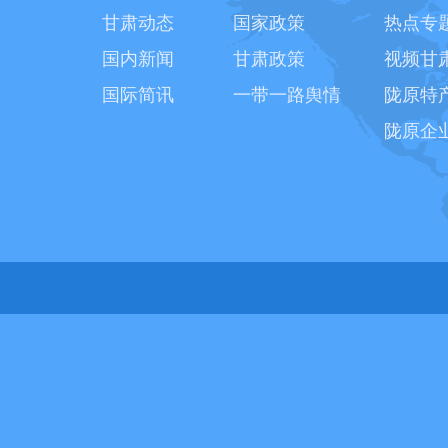
甘肃动态
国家政策
热点专
国内新闻
甘肃政策
视频甘
国际简讯
一带一路舆情
陇原特
陇原企