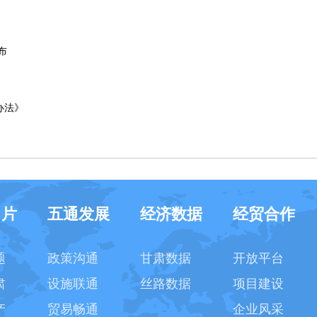
布
办法》
名片
五通发展
经济数据
经贸合作
题
政策沟通
甘肃数据
开放平台
肃
设施联通
丝路数据
项目建设
产
贸易畅通
企业风采