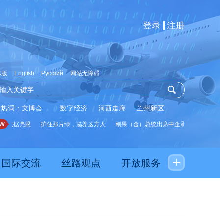
登录
注册
体版
English
Русский
网站无障碍
索热词：
文博会
数字经济
河西走廊
兰州新区
展数据亮眼
护住那片绿，滋养这方人
刚果（金）总统出席中企承建水厂启用仪
国际交流
丝路观点
开放服务