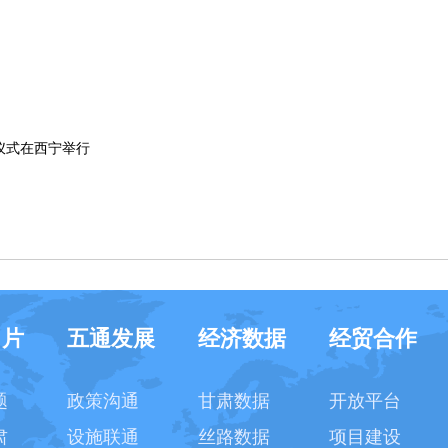
仪式在西宁举行
名片
五通发展
经济数据
经贸合作
题
政策沟通
甘肃数据
开放平台
肃
设施联通
丝路数据
项目建设