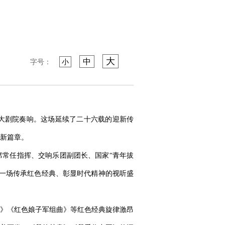
大
中
字号：
小
甘肃大剧院奏响。这场延续了二十六载的迎新传
新篇章。
席常任指挥、交响乐团副团长、国家“青年拔
一场传承红色经典、彰显时代精神的视听盛
颂》《红色娘子军组曲》等红色经典旋律激昂