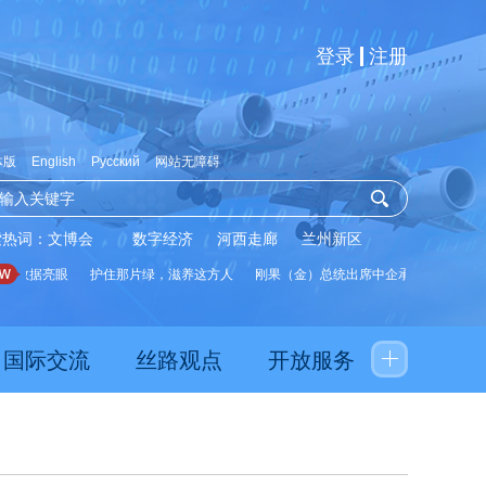
登录
注册
体版
English
Русский
网站无障碍
索热词：
文博会
数字经济
河西走廊
兰州新区
数据亮眼
护住那片绿，滋养这方人
刚果（金）总统出席中企承建水厂启用仪式
国际交流
丝路观点
开放服务