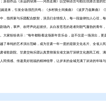
；原创作品《永远的绿洲——河西走廊》以交响语言勾勒出丝路古道的壮
娓娓道来，引发全场强烈共鸣；《乡村骑士间奏曲》《波罗乃兹舞曲》《
中，指挥家与乐团配合默契，演员们全情投入，每一段旋律扣人心弦，每
剧场内，掌声、欢呼声此起彼伏。从白发苍苍的老者到朝气蓬勃的青年，
。大家纷纷表示：“每年都盼着这场新年音乐会，这不仅是一场演出，更
越了单纯的艺术演出范畴，成为甘肃一年一度的迎新文化名片、全省人民
肃省歌剧院、甘肃交响乐团认真贯彻落实省文旅厅深耕文化惠民工程、满
人民情感、传递美好祝福的精神纽带，让岁末的金城充满了浓浓的年味与文