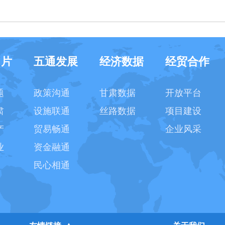
名片
五通发展
经济数据
经贸合作
题
政策沟通
甘肃数据
开放平台
肃
设施联通
丝路数据
项目建设
产
贸易畅通
企业风采
业
资金融通
民心相通