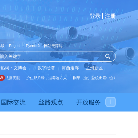
登录
注册
体版
English
Русский
网站无障碍
索热词：
文博会
数字经济
河西走廊
兰州新区
展数据亮眼
护住那片绿，滋养这方人
刚果（金）总统出席中企承建水厂启用仪
国际交流
丝路观点
开放服务