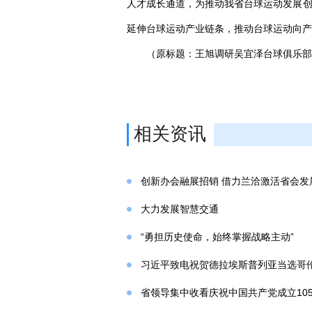
人才成长通道，为推动我省台球运动发展创
延伸台球运动产业链条，推动台球运动向产
（原标题：王旭调研吴宜泽台球俱乐部
相关资讯
创新办会融展招销 借力兰洽激活省会发
大力发展智慧交通
“勇担历史使命，始终掌握战略主动”
习近平致电祝贺德拉埃斯普列亚当选哥
省领导集中收看庆祝中国共产党成立10