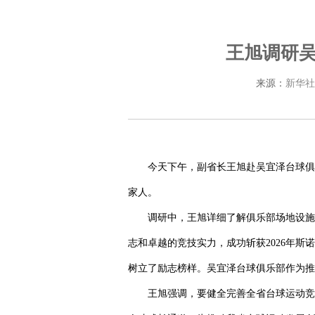
王旭调研
来源：
新华社
今天下午，副省长王旭赴吴宜泽台球俱
家人。
调研中，王旭详细了解俱乐部场地设施
志和卓越的竞技实力，成功斩获2026年
树立了励志榜样。吴宜泽台球俱乐部作为推
王旭强调，要健全完善全省台球运动竞