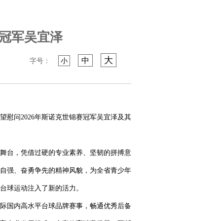
冠军吴宜泽
大
中
字号：
小
慰问2026年斯诺克世锦赛冠军吴宜泽及其
舞台，凭借过硬的专业素养、坚韧的拼搏意
信自强、奋勇争先的精神风貌，为全省青少年
台球运动注入了新的活力。
际国内高水平台球品牌赛事，畅通优秀后备