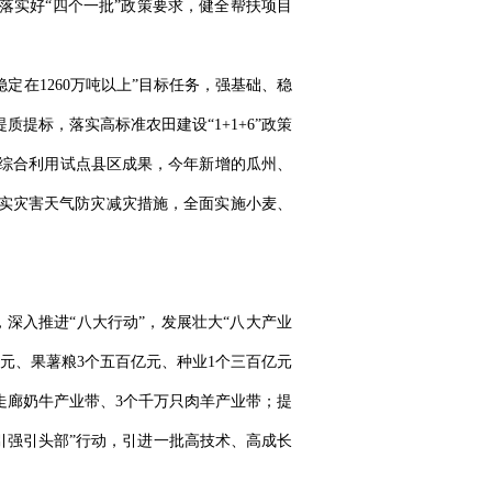
落实好“四个一批”政策要求，健全帮扶项目
定在1260万吨以上”目标任务，强基础、稳
提标，落实高标准农田建设“1+1+6”政策
综合利用试点县区成果，今年新增的瓜州、
落实灾害天气防灾减灾措施，全面实施小麦、
深入推进“八大行动”，发展壮大“八大产业
元、果薯粮3个五百亿元、种业1个三百亿元
走廊奶牛产业带、3个千万只肉羊产业带；提
引强引头部”行动，引进一批高技术、高成长