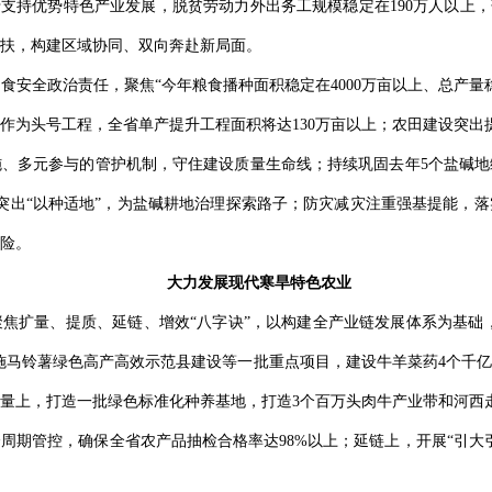
于支持优势特色产业发展，脱贫劳动力外出务工规模稳定在190万人以上，
扶，构建区域协同、双向奔赴新局面。
安全政治责任，聚焦“今年粮食播种面积稳定在4000万亩以上、总产量稳
为头号工程，全省单产提升工程面积将达130万亩以上；农田建设突出提质
、多元参与的管护机制，守住建设质量生命线；持续巩固去年5个盐碱地
突出“以种适地”，为盐碱耕地治理探索路子；防灾减灾注重强基提能，
险。
大力发展现代寒旱特色农业
焦扩量、提质、延链、增效“八字诀”，以构建全产业链发展体系为基础，
施马铃薯绿色高产高效示范县建设等一批重点项目，建设牛羊菜药4个千亿
。扩量上，打造一批绿色标准化种养基地，打造3个百万头肉牛产业带和河西
周期管控，确保全省农产品抽检合格率达98%以上；延链上，开展“引大