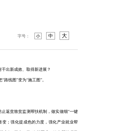
大
中
字号：
小
如何干出新成效、取得新进展？
“路线图”变为“施工图”。
止返贫致贫监测帮扶机制，做实做细“一键
”转变；强化提成色的力度，强化产业就业帮