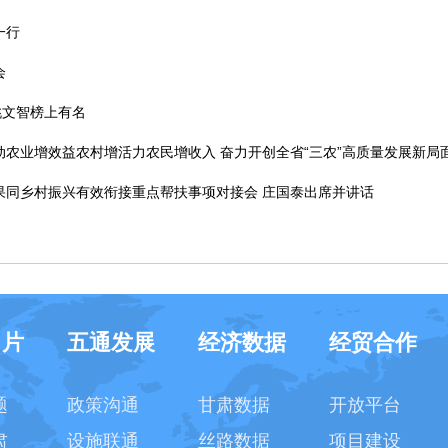
一行
会
姚文智榜上有名
农业增效益农村增活力农民增收入 奋力开创全省“三农”高质量发展新局面
果同乡村振兴有效衔接重点帮扶事项对接会 庄国泰出席并讲话
名片
五通发展
经济数据
经贸合作
题
政策沟通
甘肃数据
开放平台
肃
设施联通
丝路数据
项目建设