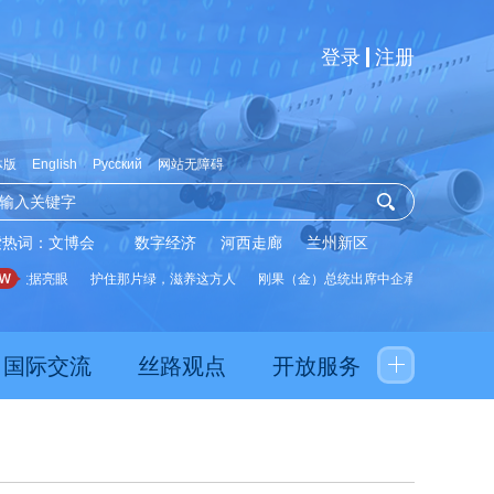
登录
注册
体版
English
Русский
网站无障碍
索热词：
文博会
数字经济
河西走廊
兰州新区
数据亮眼
护住那片绿，滋养这方人
刚果（金）总统出席中企承建水厂启用仪式
国际交流
丝路观点
开放服务