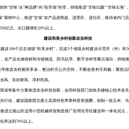
快“甘味”从“树品牌”向“拓市场”转变，持续推进“甘味出陇”“甘味出海
味”展销中心，推进“甘味”农产品进商超、进景区、进社区，推动省内门店
50亿元、出口额增长20%以上。
建设和美乡村创新农业科技
设100个左右省级“和美乡村”，完成5个省级乡村建设示范市（州）和
、农产品仓储保鲜和冷链物流、防汛抗旱、数字乡村等重点项目，持续推
有序推进农村厕所革命，整治村庄公共空间，不断改善村庄风貌；聚焦治
乡风、良好家风、淳朴民风。
我省将集中力量推进农业科技创新，会同科技部门加快关键核心技术攻关
兴行动，建设国家西北黄土高原特色苹果种质资源圃，创制一批玉米、马
推进丘陵山区适用小型机械研发制造推广应用先导区建设和一体化试点，
化率达到70%以上。