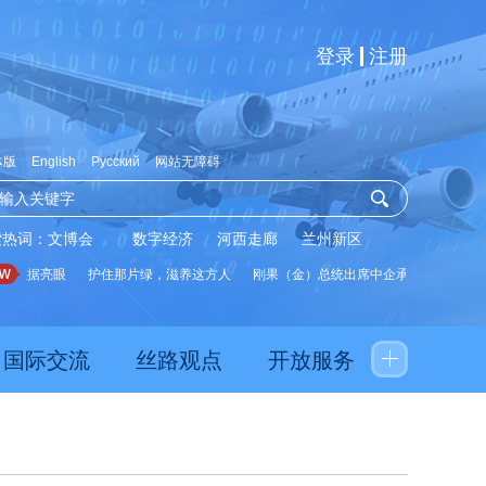
登录
注册
体版
English
Русский
网站无障碍
索热词：
文博会
数字经济
河西走廊
兰州新区
数据亮眼
护住那片绿，滋养这方人
刚果（金）总统出席中企承建水厂启用仪式
国际交流
丝路观点
开放服务