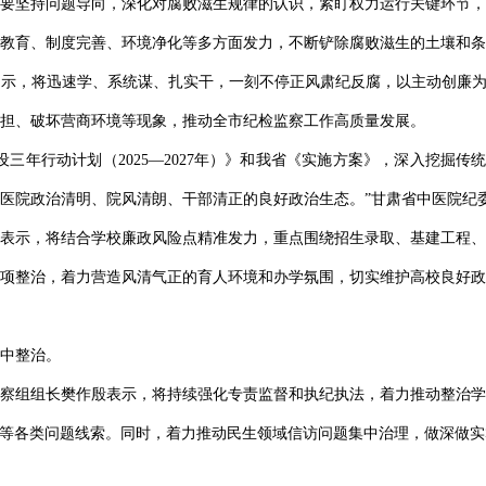
要坚持问题导向，深化对腐败滋生规律的认识，紧盯权力运行关键环节，
教育、制度完善、环境净化等多方面发力，不断铲除腐败滋生的土壤和条
示，将迅速学、系统谋、扎实干，一刻不停正风肃纪反腐，以主动创廉为
担、破坏营商环境等现象，推动全市纪检监察工作高质量发展。
三年行动计划（2025—2027年）》和我省《实施方案》，深入挖掘传
医院政治清明、院风清朗、干部清正的良好政治生态。”甘肃省中医院纪
表示，将结合学校廉政风险点精准发力，重点围绕招生录取、基建工程、
项整治，着力营造风清气正的育人环境和办学氛围，切实维护高校良好政
中整治。
察组组长樊作殷表示，将持续强化专责监督和执纪执法，着力推动整治学
钱等各类问题线索。同时，着力推动民生领域信访问题集中治理，做深做