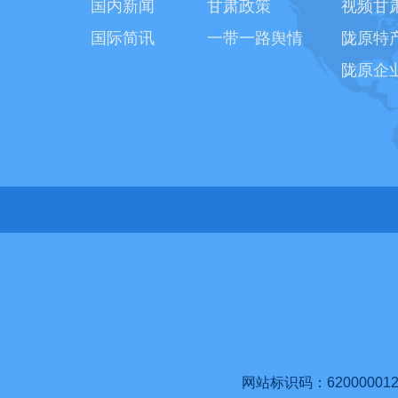
国内新闻
甘肃政策
视频甘
国际简讯
一带一路舆情
陇原特
陇原企
网站标识码：620000012