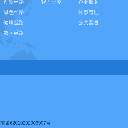
创新丝路
智库研究
企业服务
绿色丝路
外事管理
健康丝路
公共留言
数字丝路
62010202003907号