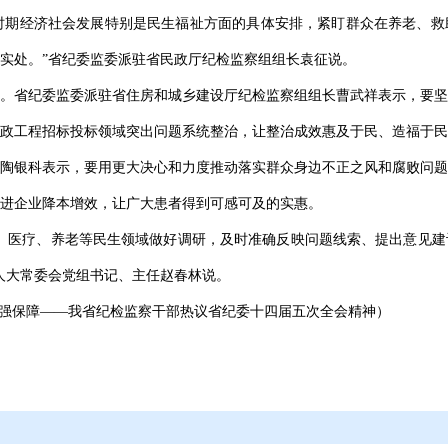
’时期经济社会发展特别是民生福祉方面的具体安排，紧盯群众在养老、
实处。”省纪委监委派驻省民政厅纪检监察组组长袁征说。
。省纪委监委派驻省住房和城乡建设厅纪检监察组组长曹武祥表示，要坚
政工程招标投标领域突出问题系统整治，让整治成效惠及于民、造福于民
陶银科表示，要用更大决心和力度推动落实群众身边不正之风和腐败问题
进企业降本增效，让广大患者得到可感可及的实惠。
、医疗、养老等民生领域做好调研，及时准确反映问题线索、提出意见建
人大常委会党组书记、主任赵春林说。
坚强保障——我省纪检监察干部热议省纪委十四届五次全会精神）