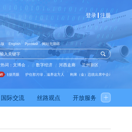
登录
注册
体版
English
Русский
网站无障碍
索热词：
文博会
数字经济
河西走廊
兰州新区
展数据亮眼
护住那片绿，滋养这方人
刚果（金）总统出席中企承建水厂启用仪
国际交流
丝路观点
开放服务