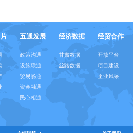
名片
五通发展
经济数据
经贸合作
题
政策沟通
甘肃数据
开放平台
肃
设施联通
丝路数据
项目建设
产
贸易畅通
企业风采
业
资金融通
民心相通