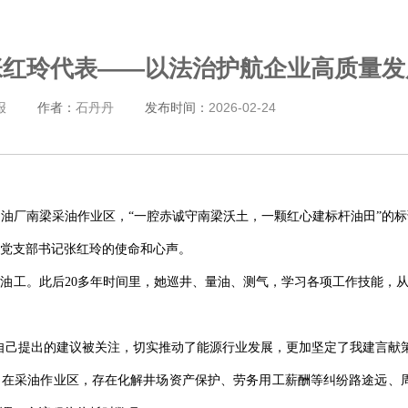
张红玲代表——以法治护航企业高质量发
报
作者：
石丹丹
发布时间：
2026-02-24
油厂南梁采油作业区，“一腔赤诚守南梁沃土，一颗红心建标杆油田”的
党支部书记张红玲的使命和心声。
采油工。此后20多年时间里，她巡井、量油、测气，学习各项工作技能，
自己提出的建议被关注，切实推动了能源行业发展，更加坚定了我建言献
在采油作业区，存在化解井场资产保护、劳务用工薪酬等纠纷路途远、周