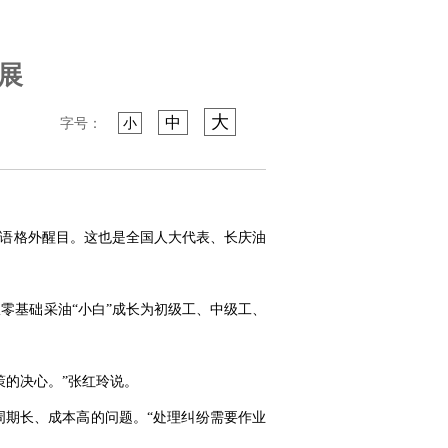
展
大
中
字号：
小
标语格外醒目。这也是全国人大代表、长庆油
从零基础采油“小白”成长为初级工、中级工、
策的决心。”张红玲说。
期长、成本高的问题。“处理纠纷需要作业