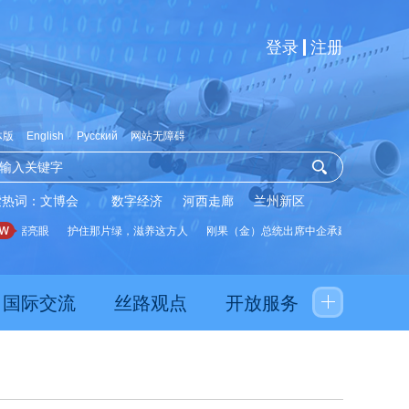
登录
注册
体版
English
Русский
网站无障碍
索热词：
文博会
数字经济
河西走廊
兰州新区
数据亮眼
护住那片绿，滋养这方人
刚果（金）总统出席中企承建水厂启用仪式
国际交流
丝路观点
开放服务