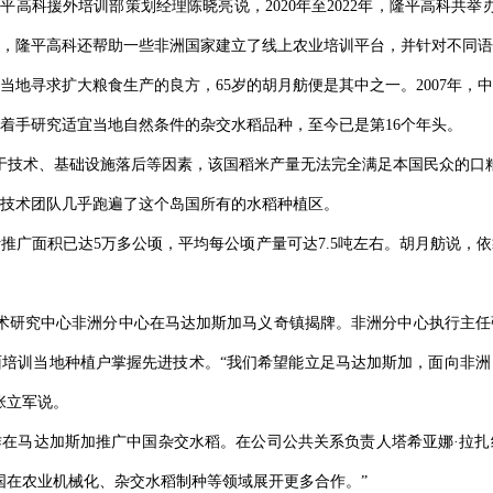
平高科援外培训部策划经理陈晓亮说，2020年至2022年，隆平高科共举办
，隆平高科还帮助一些非洲国家建立了线上农业培训平台，并针对不同语
当地寻求扩大粮食生产的良方，65岁的胡月舫便是其中之一。2007年，
着手研究适宜当地自然条件的杂交水稻品种，至今已是第16个年头。
于技术、基础设施落后等因素，该国稻米产量无法完全满足本国民众的口
技术团队几乎跑遍了这个岛国所有的水稻种植区。
推广面积已达5万多公顷，平均每公顷产量可达7.5吨左右。胡月舫说，
程技术研究中心非洲分中心在马达加斯加马义奇镇揭牌。非洲分中心执行主
培训当地种植户掌握先进技术。“我们希望能立足马达加斯加，面向非洲
张立军说。
在马达加斯加推广中国杂交水稻。在公司公共关系负责人塔希亚娜·拉扎
国在农业机械化、杂交水稻制种等领域展开更多合作。”