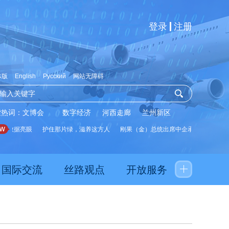
登录
注册
体版
English
Русский
网站无障碍
索热词：
文博会
数字经济
河西走廊
兰州新区
数据亮眼
护住那片绿，滋养这方人
刚果（金）总统出席中企承建水厂启用仪式
国际交流
丝路观点
开放服务