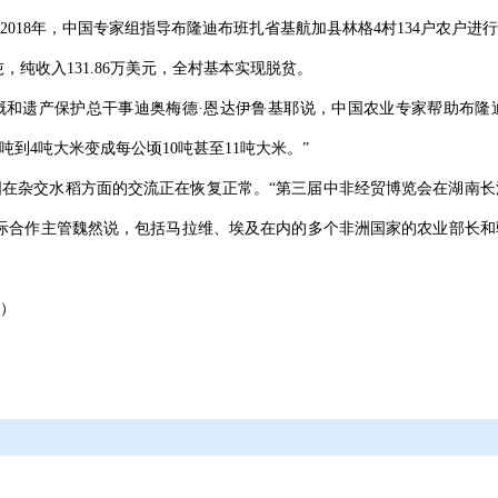
018年，中国专家组指导布隆迪布班扎省基航加县林格4村134户农户
4吨，纯收入131.86万美元，全村基本实现脱贫。
溉和遗产保护总干事迪奥梅德·恩达伊鲁基耶说，中国农业专家帮助布隆
到4吨大米变成每公顷10吨甚至11吨大米。”
在杂交水稻方面的交流正在恢复正常。“第三届中非经贸博览会在湖南长
际合作主管魏然说，包括马拉维、埃及在内的多个非洲国家的农业部长和
）