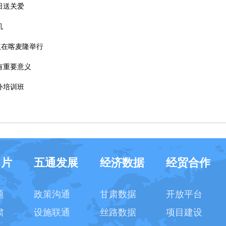
日送关爱
机
议在喀麦隆举行
有重要意义
外培训班
名片
五通发展
经济数据
经贸合作
题
政策沟通
甘肃数据
开放平台
肃
设施联通
丝路数据
项目建设