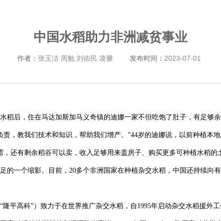
中国水稻助力非洲减贫事业
版
作者：
张玉洁 周勉 刘佑民 凌馨
发布时间：
2023-07-01
杂交水稻后，住在马达加斯加马义奇镇的迪娜一家不但吃饱了肚子，有足够
负责，教我们技术和知识，帮助我们增产。”44岁的迪娜说，以前种植本
需，还有剩余稻谷可以卖，收入足够用来盖房子、购买更多可种植水稻的
足的一个缩影。目前，20多个非洲国家在种植杂交水稻，中国还持续向
隆平高科”）致力于在世界推广杂交水稻，自1995年启动杂交水稻援外工